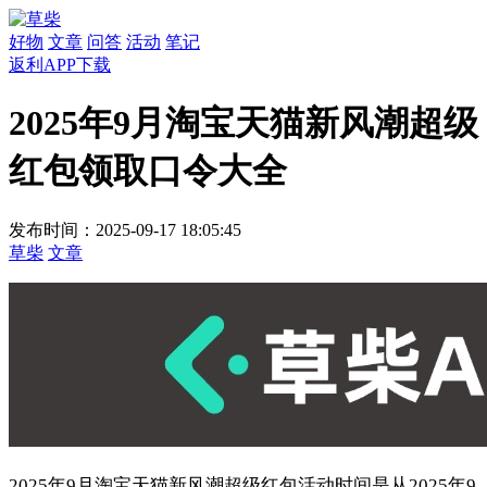
好物
文章
问答
活动
笔记
返利APP下载
2025年9月淘宝天猫新风潮超级
红包领取口令大全
发布时间：2025-09-17 18:05:45
草柴
文章
2025年9月淘宝天猫新风潮超级红包活动时间是从2025年9