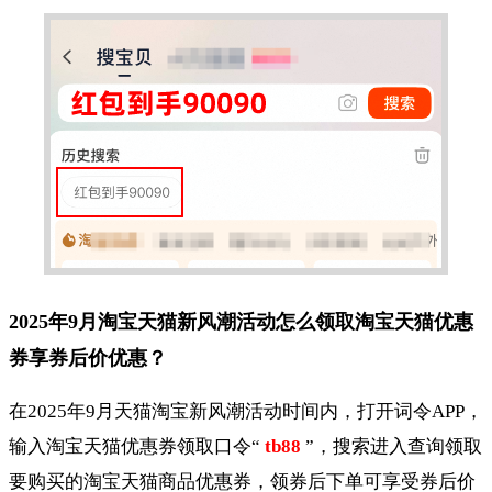
2025年9月淘宝天猫新风潮活动怎么领取淘宝天猫优惠
券享券后价优惠？
在2025年9月天猫淘宝新风潮活动时间内，打开词令APP，
输入淘宝天猫优惠券领取口令“
tb88
”，搜索进入查询领取
要购买的淘宝天猫商品优惠券，领券后下单可享受券后价