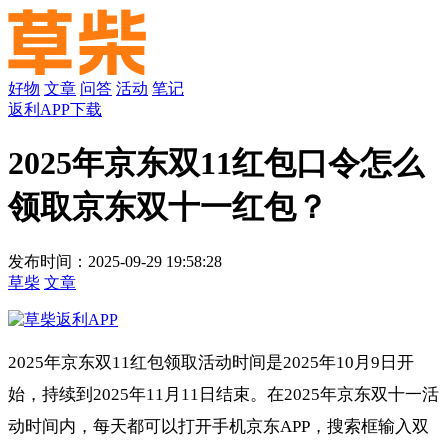
好物
文章
问答
活动
笔记
返利APP下载
2025年京东双11红包口令怎么
领取京东双十一红包？
发布时间：2025-09-29 19:58:28
草柴
文章
2025年京东双11红包领取活动时间是2025年10月9日开
始，持续到2025年11月11日结束。在2025年京东双十一活
动时间内，每天都可以打开手机京东APP，搜索框输入双