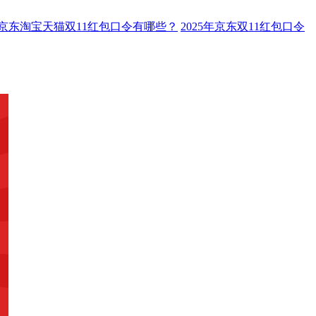
启！京东淘宝天猫双11红包口令有哪些？
2025年京东双11红包口令