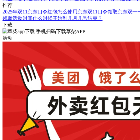
推荐
2025年双11京东口令红包怎么使用京东双11口令领取京东双十
领取活动时间什么时候开始到几月几号结束？
下载
手机扫码下载草柴APP
活动