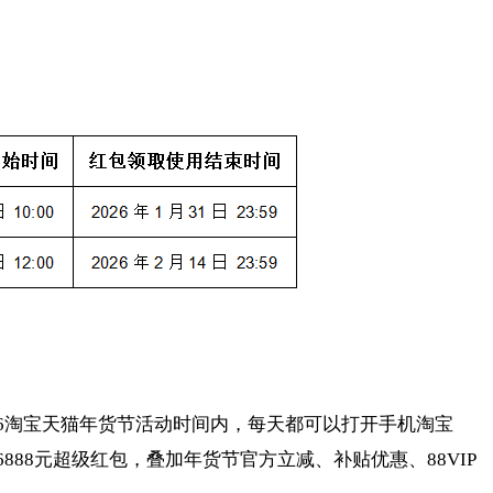
。在2026淘宝天猫年货节活动时间内，每天都可以打开手机淘宝
888元超级红包，叠加年货节官方立减、补贴优惠、88VIP