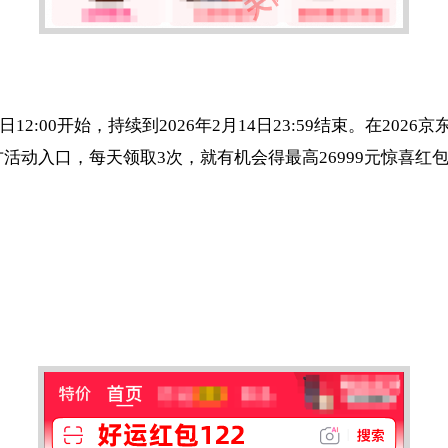
日12:00开始，持续到2026年2月14日23:59结束。在2
方活动入口，每天领取3次，就有机会得最高26999元惊喜红