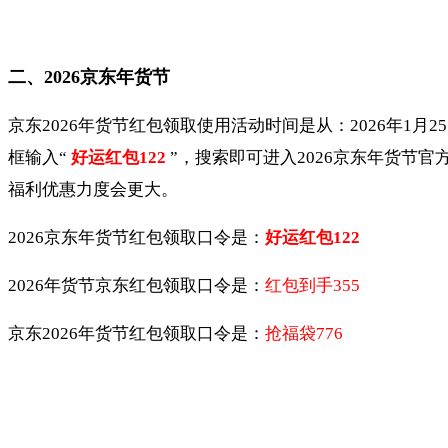
二、2026京东年货节
京东2026年货节红包领取使用活动时间是从：2026年1月25
框输入“
好运红包122
”，搜索即可进入2026京东年货节官
福利优惠力度会更大。
2026京东年货节红包领取口令是：
好运红包122
2026年货节京东红包领取口令是：
红包到手355
京东2026年货节红包领取口令是：
抢福袋776