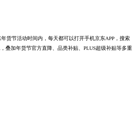
026京东年货节活动时间内，每天都可以打开手机京东APP，搜索
包，叠加年货节官方直降、品类补贴、PLUS超级补贴等多重