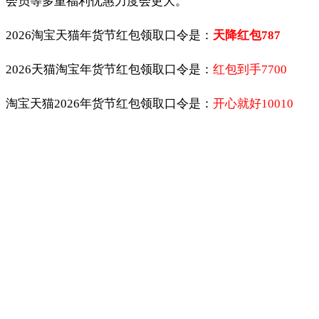
会员等多重福利优惠力度会更大。
2026淘宝天猫年货节红包领取口令是：
天降红包787
2026天猫淘宝年货节红包领取口令是：
红包到手7700
淘宝天猫2026年货节红包领取口令是：
开心就好10010