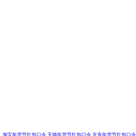
淘宝年货节红包口令
天猫年货节红包口令
京东年货节红包口令