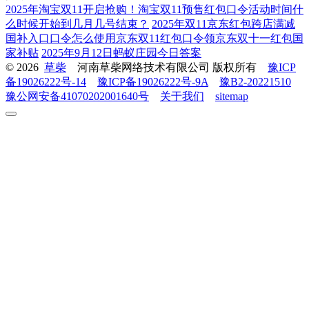
2025年淘宝双11开启抢购！淘宝双11预售红包口令活动时间什
么时候开始到几月几号结束？
2025年双11京东红包跨店满减
国补入口口令怎么使用京东双11红包口令领京东双十一红包国
家补贴
2025年9月12日蚂蚁庄园今日答案
© 2026
草柴
河南草柴网络技术有限公司 版权所有
豫ICP
备19026222号-14
豫ICP备19026222号-9A
豫B2-20221510
豫公网安备41070202001640号
关于我们
sitemap