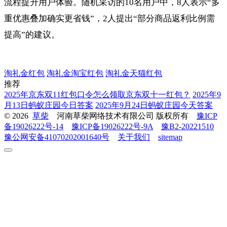
流程提升用户体验。随机采访的10名用户中，8人表示“多
重优惠叠加确实更省钱”，2人提出“部分商品返利比例需
提高”的建议。
淘礼金红包
淘礼金淘宝红包
淘礼金天猫红包
推荐
2025年京东双11红包口令怎么领取京东双十一红包？
2025年9
月13日蚂蚁庄园今日答案
2025年9月24日蚂蚁庄园今天答案
© 2026
草柴
河南草柴网络技术有限公司 版权所有
豫ICP
备19026222号-14
豫ICP备19026222号-9A
豫B2-20221510
豫公网安备41070202001640号
关于我们
sitemap