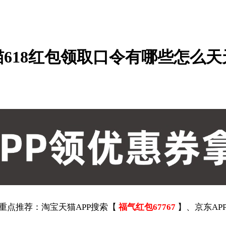
猫618红包领取口令有哪些怎么天
令重点推荐：淘宝天猫APP搜索【
福气红包67767
】、京东AP