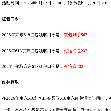
活动时间：
2026年5月12日 20:00 开始持续到 6月20日 23:
红包口令：
2026年京东618红包领取口令是：
红包到手567
2026年618京东红包领取口令是：
好运红包202
2026年领取京东618红包口令是：
有惊喜202
红包领取：
在2026年京东618红包口令领取618京东红包活动时间内
会场，谅有机会得最高26618元惊喜红包，享2026年61