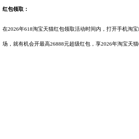
红包领取：
在2026年618淘宝天猫红包领取活动时间内，打开手机淘宝
场，就有机会开最高26888元超级红包，享2026年淘宝