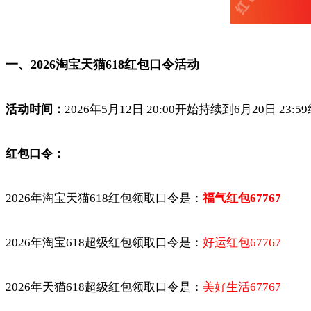
一、2026淘宝天猫618红包口令活动
活动时间：
2026年5月12日 20:00开始持续到6月20日 23:5
红包口令：
2026年淘宝天猫618红包领取口令是：
福气红包67767
2026年淘宝618超级红包领取口令是：
好运红包67767
2026年天猫618超级红包领取口令是：
美好生活67767