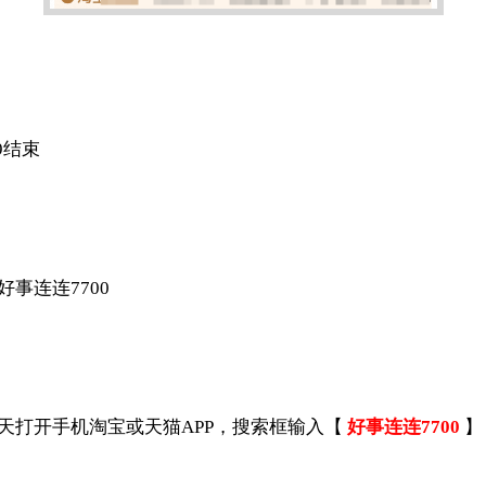
59结束
事连连7700
每天打开手机淘宝或天猫APP，搜索框输入【
好事连连7700
】