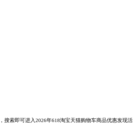
，搜索即可进入2026年618淘宝天猫购物车商品优惠发现活