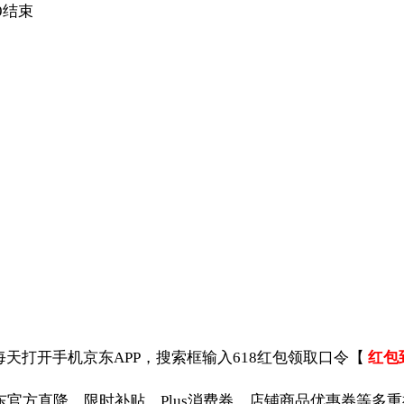
59结束
，每天打开手机京东APP，搜索框输入618红包领取口令【
红包到
8京东官方直降、限时补贴、Plus消费券、店铺商品优惠券等