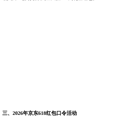
三、2026年京东618红包口令活动