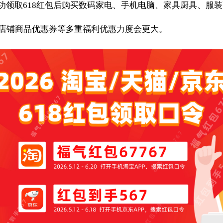
功领取618红包后购买数码家电、手机电脑、家具厨具、服装
、店铺商品优惠券等多重福利优惠力度会更大。