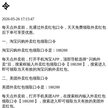
令
2026-05-26 17:15:47
每天点外卖前，先通过外卖红包口令，天天免费领取外卖红包
后下单可享受优惠。
一、淘宝闪购外卖红包领取口令
淘宝闪购外卖红包领取口令是：188288
每天点外卖前，打开手机淘宝APP，顶部导航选择“ 闪购外
卖”后，搜索框输入外卖红包领取口令【 188288 】，搜索进入
即可领取当天有效的淘宝闪购外卖红包。
二、美团外卖红包领取口令
美团外卖红包领取口令是：188288
每天点外卖前，打开手机美团APP，在搜索框内输入外卖红包
领取口令【 188288 】，搜索进入即可领取当天有效的美团外
卖红包。