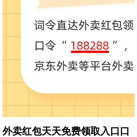
外卖红包天天免费领取入口口