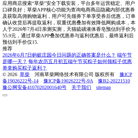
应用商店搜索“草柴”安全下载安装，平台多年运营稳定、用户
口碑良好；草柴APP核心功能为查询电商商品隐藏内部优惠券
及获取高佣购物返利，用户可先领券下单享受券后优惠，订单
确认收货后再提取返利，双重优惠叠加有效降低网购成本，本
人于2026年7月4日亲测实测，天猫硫磺液体香皂预估到手价为
55.9元，通过草柴APP叠加优惠券与返利优惠后，最终返利后
预估到手价仅15.
推荐
2026年6月7日蚂蚁庄园今日问题的正确答案是什么？
端午节
是哪一天？
每年农历五月初五端午节买粽子如何领粽子优惠
券拿购买粽子返利？
© 2026
草柴
河南草柴网络技术有限公司 版权所有
豫ICP
备19026222号-14
豫ICP备19026222号-9A
豫B2-20221510
豫公网安备41070202001640号
关于我们
sitemap