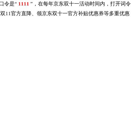
口令是“
1111
”，在每年京东双十一活动时间内，打开词令
双11官方直降、领京东双十一官方补贴优惠券等多重优惠