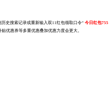
到历史搜索记录或重新输入双11红包领取口令“
今日红包755
方补贴优惠券等多重优惠叠加优惠力度会更大。