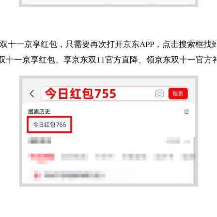
东双十一京享红包，只需要再次打开京东APP，点击搜索框找
东双十一京享红包、享京东双11官方直降、领京东双十一官