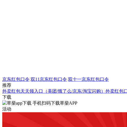
京东红包口令
双11京东红包口令
双十一京东红包口令
推荐
外卖红包天天领入口（美团/饿了么/京东/淘宝闪购）外卖红包
下载
手机扫码下载草柴APP
活动