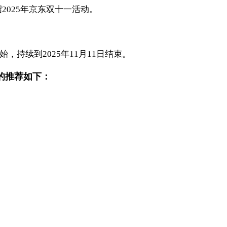
2025年京东双十一活动。
始，持续到2025年11月11日结束。
新的推荐如下：