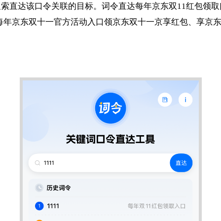
索直达该口令关联的目标。词令直达每年京东双11红包领取
每年京东双十一官方活动入口领京东双十一京享红包、享京东