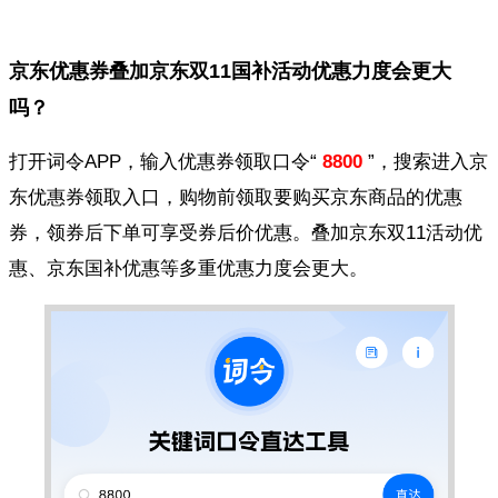
京东优惠券叠加京东双11国补活动优惠力度会更大
吗？
打开词令APP，输入优惠券领取口令“
8800
”，搜索进入京
东优惠券领取入口，购物前领取要购买京东商品的优惠
券，领券后下单可享受券后价优惠。叠加京东双11活动优
惠、京东国补优惠等多重优惠力度会更大。