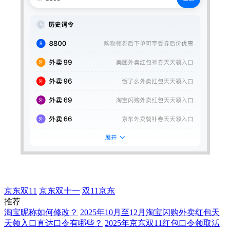
京东双11
京东双十一
双11京东
推荐
淘宝昵称如何修改？
2025年10月至12月淘宝闪购外卖红包天
天领入口直达口令有哪些？
2025年京东双11红包口令领取活