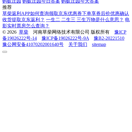
蚂蚁庄园
蚂蚁庄园今日答案
蚂蚁庄园今天答案
推荐
草柴返利APP如何查询领取京东优惠券下单享券后价优惠确认
收货提取京东返利？
一生二 二生三 三生万物是什么意思？
电
影实时票房怎么查询？
© 2026
草柴
河南草柴网络技术有限公司 版权所有
豫ICP
备19026222号-14
豫ICP备19026222号-9A
豫B2-20221510
豫公网安备41070202001640号
关于我们
sitemap