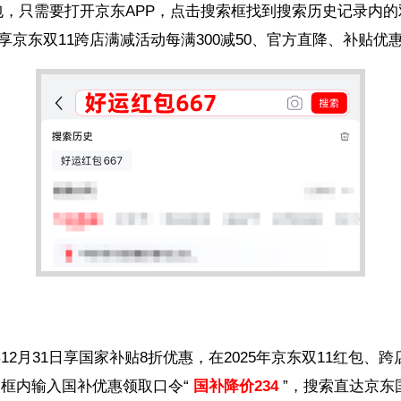
包，只需要打开京东APP，点击搜索框找到搜索历史记录内的
，享京东双11跨店满减活动每满300减50、官方直降、补贴优
025年12月31日享国家补贴8折优惠，在2025年京东双11
索框内输入国补优惠领取口令“
国补降价234
”，搜索直达京东