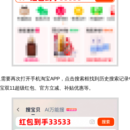
需要再次打开手机淘宝APP，点击搜索框找到历史搜索记录
元淘宝双11超级红包、官方立减、补贴优惠等。