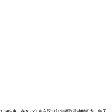
日23:59结束。在2025年京东双11红包领取活动时间内，每天