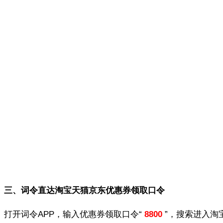
三、词令直达淘宝天猫京东优惠券领取口令
打开词令APP，输入优惠券领取口令“
8800
”，搜索进入淘