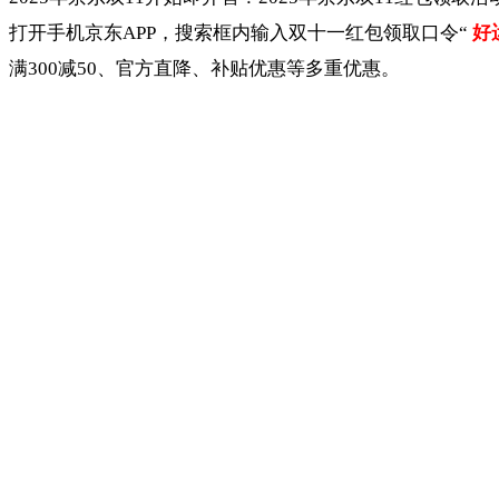
打开手机京东APP，搜索框内输入双十一红包领取口令“
好
满300减50、官方直降、补贴优惠等多重优惠。