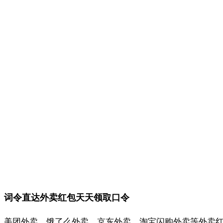
词令直达外卖红包天天领取口令
美团外卖、饿了么外卖、京东外卖、淘宝闪购外卖等外卖