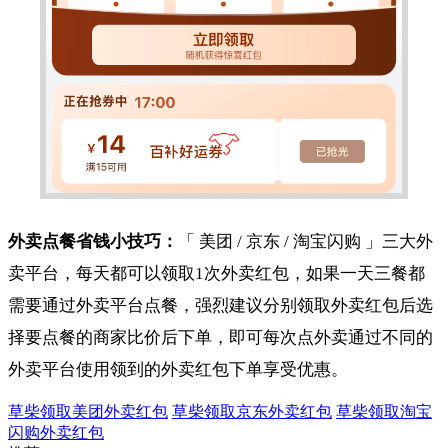
外卖点餐省钱小技巧：
「 美团 / 京东 / 淘宝闪购 」三大外
卖平台，每天都可以领取1次外卖红包，如果一天三餐都
需要通过外卖平台点餐，强烈建议分别领取外卖红包后选
择要点餐的商家比价后下单，即可每次点外卖通过不同的
外卖平台使用领到的外卖红包下单享受优惠。
草柴领取美团外卖红包
草柴领取京东外卖红包
草柴领取淘宝
闪购外卖红包