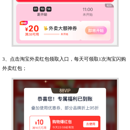
3、点击淘宝外卖红包领取入口，每天可领取1次淘宝闪购
外卖红包；