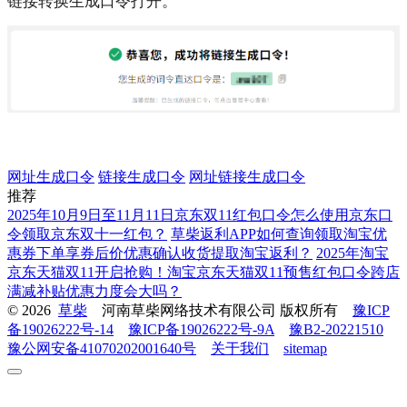
链接转换生成口令打开。
网址生成口令
链接生成口令
网址链接生成口令
推荐
2025年10月9日至11月11日京东双11红包口令怎么使用京东口
令领取京东双十一红包？
草柴返利APP如何查询领取淘宝优
惠券下单享券后价优惠确认收货提取淘宝返利？
2025年淘宝
京东天猫双11开启抢购！淘宝京东天猫双11预售红包口令跨店
满减补贴优惠力度会大吗？
© 2026
草柴
河南草柴网络技术有限公司 版权所有
豫ICP
备19026222号-14
豫ICP备19026222号-9A
豫B2-20221510
豫公网安备41070202001640号
关于我们
sitemap