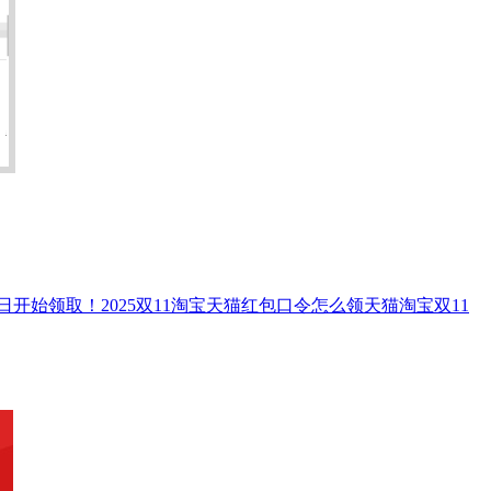
今日开始领取！2025双11淘宝天猫红包口令怎么领天猫淘宝双11