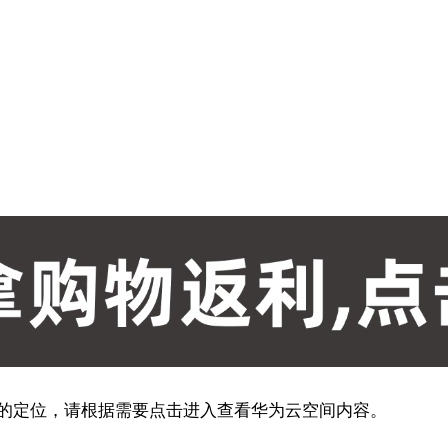
的定位，请根据需要点击进入查看华为云空间内容。