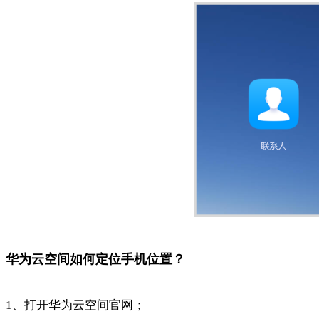
华为云空间如何定位手机位置？
1、打开华为云空间官网；