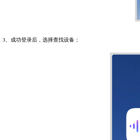
3、成功登录后，选择查找设备；