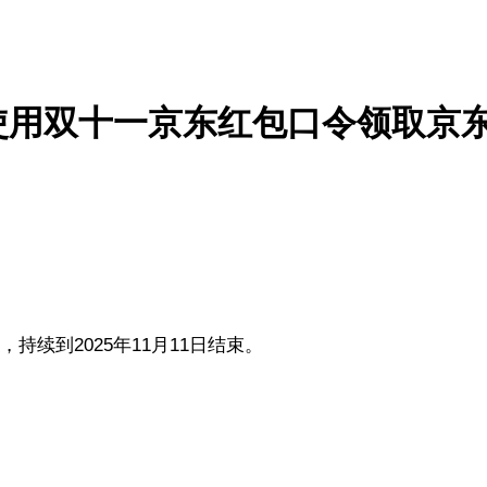
始使用双十一京东红包口令领取京
，持续到2025年11月11日结束。