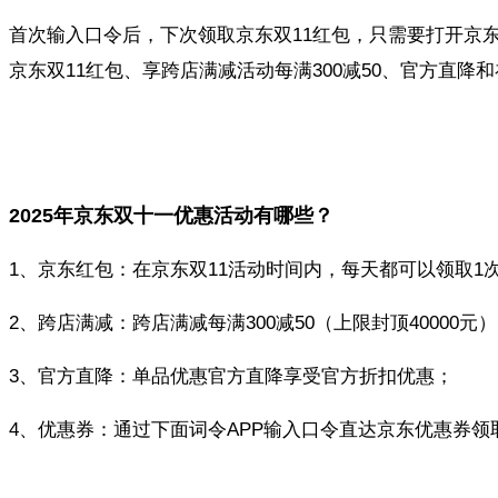
首次输入口令后，下次领取京东双11红包，只需要打开京东
京东双11红包、享跨店满减活动每满300减50、官方直
2025年京东双十一优惠活动有哪些？
1、京东红包：在京东双11活动时间内，每天都可以领取1
2、跨店满减：跨店满减每满300减50（上限封顶40000元
3、官方直降：单品优惠官方直降享受官方折扣优惠；
4、优惠券：通过下面词令APP输入口令直达京东优惠券领