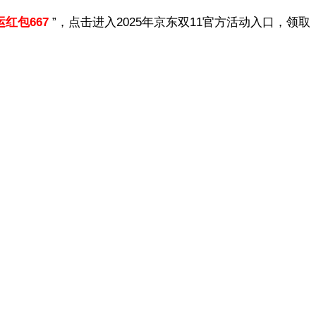
运红包667
”，点击进入2025年京东双11官方活动入口，领取