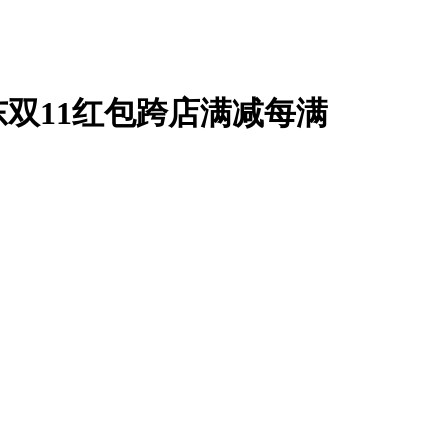
东双11红包跨店满减每满