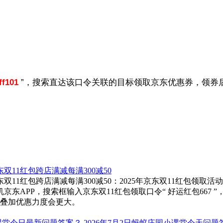
ff101
”，搜索直达该口令关联的目标领取京东优惠券，领券
双11红包跨店满减每满300减50
1红包跨店满减每满300减50：2025年京东双11红包领取活动时间
东APP，搜索框输入京东双11红包领取口令“ 好运红包667 ”
惠叠加优惠力度会更大。
小课堂今日最新问题答案？
2026年7月2日蚂蚁庄园小课堂今天问