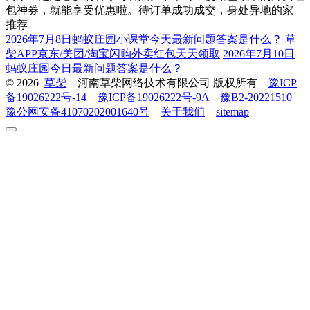
包神券，就能享受优惠啦。待订单成功成交，身处异地的家
推荐
2026年7月8日蚂蚁庄园小课堂今天最新问题答案是什么？
草
柴APP京东/美团/淘宝闪购外卖红包天天领取
2026年7月10日
蚂蚁庄园今日最新问题答案是什么？
© 2026
草柴
河南草柴网络技术有限公司 版权所有
豫ICP
备19026222号-14
豫ICP备19026222号-9A
豫B2-20221510
豫公网安备41070202001640号
关于我们
sitemap