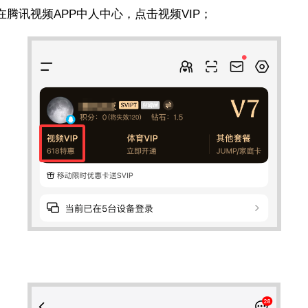
在腾讯视频APP中人中心，点击视频VIP；