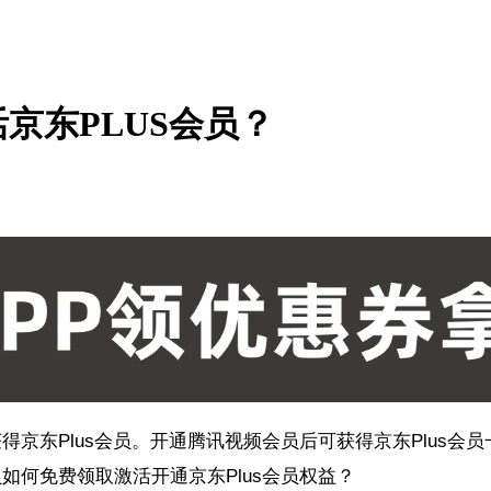
京东PLUS会员？
京东Plus会员。开通腾讯视频会员后可获得京东Plus会员
何免费领取激活开通京东Plus会员权益？