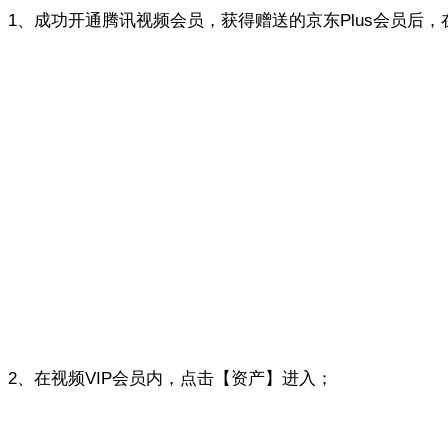
1、成功开通腾讯视频会员，获得赠送的京东Plus会员后，
2、在视频VIP会员内，点击【资产】进入；