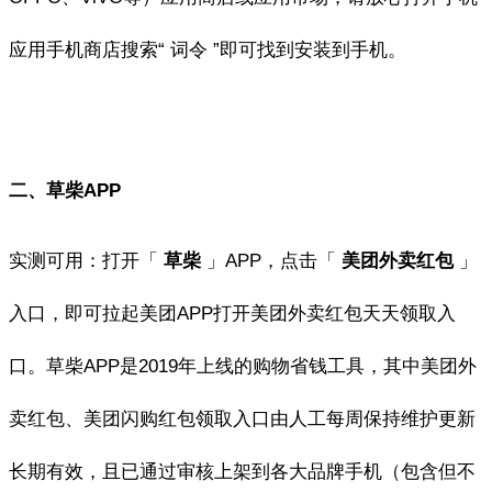
应用手机商店搜索“ 词令 ”即可找到安装到手机。
二、草柴APP
实测可用：打开「
草柴
」APP，点击「
美团外卖红包
」
入口，即可拉起美团APP打开美团外卖红包天天领取入
口。草柴
APP是2019年上线的购物省钱工具，其中美团外
卖红包、美团闪购红包领取入口由人工每周保持维护更新
长期有效，且已通过审核上架到各大品牌手机（包含但不