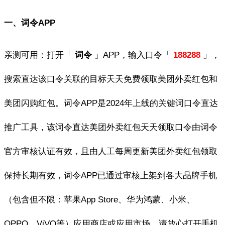
一、词令APP
亲测可用：打开「
词令
」APP，输入口令「
188288
」，
搜索直达该口令关联的目标天天免费领取美团外卖红包和
美团闪购红包。词令APP是2024年上线的关键词口令直达
推广工具，
该词令直达美团外卖红包天天领取口令由词令
官方审核认证有效，且由人工每周更新美团外卖红包领取
保持长期有效，词令APP
已通过审核上架到各大品牌手机
（包含但不限：苹果App Store、华为鸿蒙、小米、
OPPO、ViVO等）应用商店或应用市场，请放心打开手机