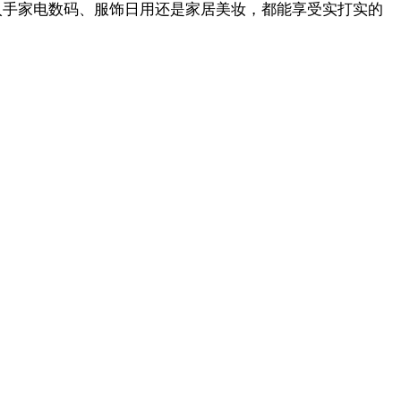
管入手家电数码、服饰日用还是家居美妆，都能享受实打实的