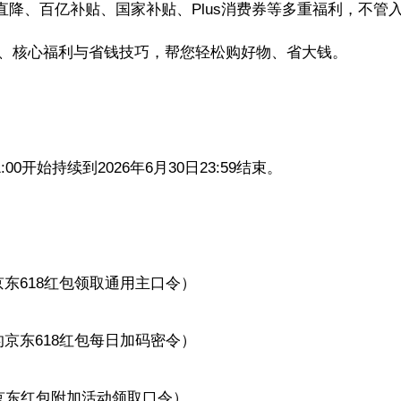
直降、百亿补贴、国家补贴、Plus消费券等多重福利，不
活动、核心福利与省钱技巧，帮您轻松购好物、省大钱。
00开始持续到2026年6月30日23:59结束。
东618红包领取通用主口令）
京东618红包每日加码密令）
东红包附加活动领取口令）