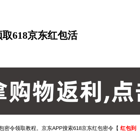
领取618京东红包活
8红包密令领取教程。京东APP搜索618京东红包密令【
红包到