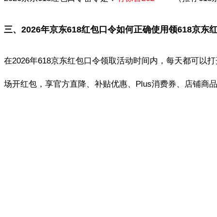
三、2026年京东618红包口令如何正确使用领618京东
在2026年618京东红包口令领取活动时间内，每天都可以
场开红包，享官方直降、补贴优惠、Plus消费券、店铺商