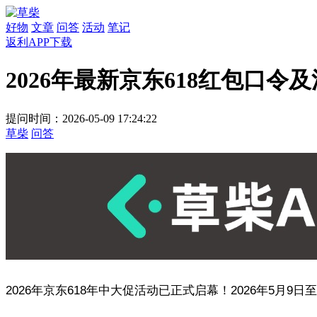
好物
文章
问答
活动
笔记
返利APP下载
2026年最新京东618红包口令
提问时间：2026-05-09 17:24:22
草柴
问答
2026年京东618年中大促活动已正式启幕！2026年5月