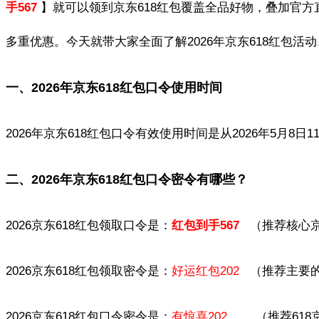
手567
】就可以领到京东618红包覆盖全品好物，叠加官方
多重优惠。今天就带大家全面了解2026年京东618红包
一、2026年京东618红包口令使用时间
2026年京东618红包口令有效使用时间是从2026年5月8日11:
二、2026年京东618红包口令密令有哪些？
2026京东618红包领取口令是：
红包到手567
（推荐核心京
2026京东618红包领取密令是：
好运红包202
（推荐主要的
2026京东618红包口令密令是：
有惊喜202
（推荐618京