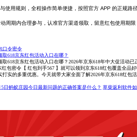
活动时间与使用规则，全程操作简单便捷，按照官方 APP 的正
动周期内合理参与，认准官方渠道领取，留意红包使用期限，安
红包口令密令
么领取618京东红包活动入口在哪？
领取618京东红包活动入口在哪？2026年京东618年中大促活动已
东红包密令【 红包到手567 】就可以领到京东618红包覆盖全
打实的多重优惠。今天就带大家全面了解2026年京东618红
年8月5日蚂蚁庄园今日最新问题的正确答案​是什么？
草柴返利软件如