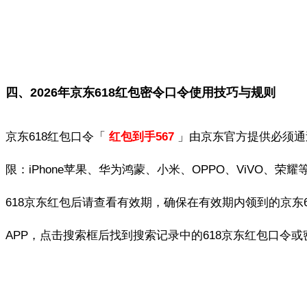
四、2026年京东618红包密令口令使用技巧与规则
京东618红包口令「
红包到手567
」由京东官方提供必须通过
限：iPhone苹果、华为鸿蒙、小米、OPPO、ViVO
618京东红包后请查看有效期，确保在有效期内领到的京东
APP，点击搜索框后找到搜索记录中的618京东红包口令或密