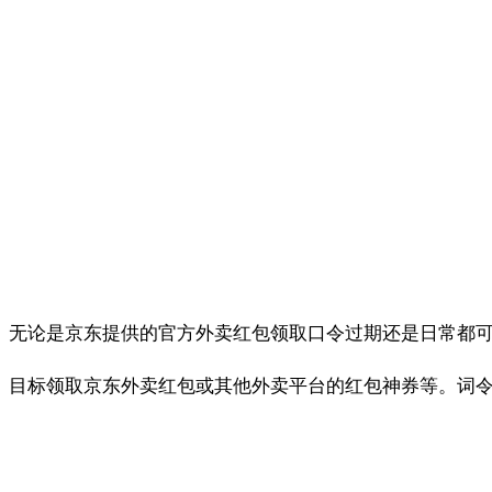
无论是京东提供的官方外卖红包领取口令过期还是日常都
目标领取京东外卖红包或其他外卖平台的红包神券等。词