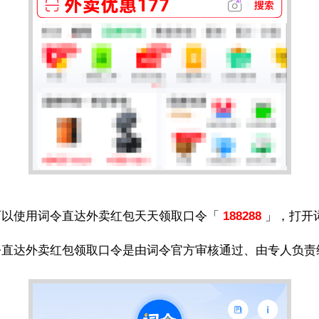
可以使用词令直达外卖红包天天领取口令「
188288
」，打开
令直达外卖红包领取口令是由词令官方审核通过、由专人负责