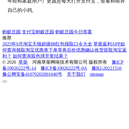
年轻和家庭用户）更愿意每天打开支付宝，查看和喂养
自己的小鸡。
蚂蚁庄园
支付宝蚂蚁庄园
蚂蚁庄园今日答案
推荐
2025年9月淘宝天猫超级88红包领取口令大全
草柴返利APP如
何查询领取淘宝优惠券下单享券后价优惠确认收货提取淘宝返
利？
如何查询双色球开奖结果？
© 2026
草柴
河南草柴网络技术有限公司 版权所有
豫ICP
备19026222号-14
豫ICP备19026222号-9A
豫B2-20221510
豫公网安备41070202001640号
关于我们
sitemap