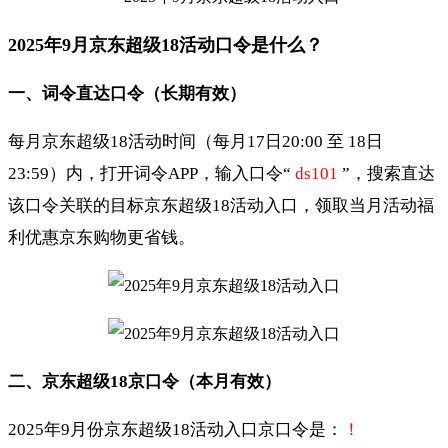
2025年9月京东超级18活动口令是什么？
一、词令直达口令（长期有效）
每月京东超级18活动时间（每月17日20:00 至 18日
23:59）内，打开词令APP，输入口令“
ds101
”，搜索直达
该口令关联的目标京东超级18活动入口，领取当月活动福
利优惠京东购物更省钱。
二、京东超级18京口令（本月有效）
2025年9月份京东超级18活动入口京口令是：
！