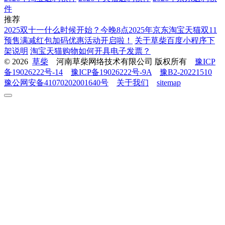
件
推荐
2025双十一什么时候开始？今晚8点2025年京东淘宝天猫双11
预售满减红包加码优惠活动开启啦！
关于草柴百度小程序下
架说明
淘宝天猫购物如何开具电子发票？
© 2026
草柴
河南草柴网络技术有限公司 版权所有
豫ICP
备19026222号-14
豫ICP备19026222号-9A
豫B2-20221510
豫公网安备41070202001640号
关于我们
sitemap