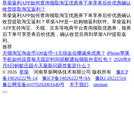
草柴返利APP如何查询领取淘宝优惠券下单享券后价优惠确认
收货提取淘宝返利？
草柴返利APP如何查询领取淘宝优惠券下单享券后价优惠确认
收货提取淘宝返利？草柴APP是一款购物返利软件。草柴返利
APP支持淘宝、天猫、京东等电商平台查询领取优惠券，领券
后下单可享受券后价优惠，确认收货后再到草柴APP提取返
利。
推荐
天猫淘宝淘金币100金币=1元现金在哪减免优惠？
iPhone苹果
手机如何设置每天固定时间提醒通知领取外卖红包？
2026年8
月8日蚂蚁庄园今天最新问题答案是什么？
© 2026
草柴
河南草柴网络技术有限公司 版权所有
豫ICP
备19026222号-14
豫ICP备19026222号-9A
豫B2-20221510
豫公网安备41070202001640号
关于我们
sitemap