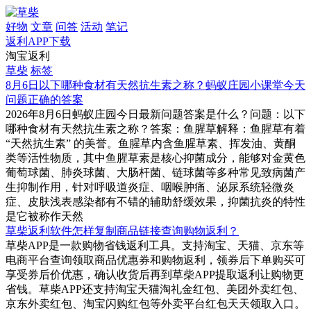
好物
文章
问答
活动
笔记
返利APP下载
淘宝返利
草柴
标签
8月6日以下哪种食材有天然抗生素之称？蚂蚁庄园小课堂今天
问题正确的答案
2026年8月6日蚂蚁庄园今日最新问题答案是什么？问题：以下
哪种食材有天然抗生素之称？答案：鱼腥草解释：鱼腥草有着
“天然抗生素” 的美誉。鱼腥草内含鱼腥草素、挥发油、黄酮
类等活性物质，其中鱼腥草素是核心抑菌成分，能够对金黄色
葡萄球菌、肺炎球菌、大肠杆菌、链球菌等多种常见致病菌产
生抑制作用，针对呼吸道炎症、咽喉肿痛、泌尿系统轻微炎
症、皮肤浅表感染都有不错的辅助舒缓效果，抑菌抗炎的特性
是它被称作天然
草柴返利软件怎样复制商品链接查询购物返利？
草柴APP是一款购物省钱返利工具。支持淘宝、天猫、京东等
电商平台查询领取商品优惠券和购物返利，领券后下单购买可
享受券后价优惠，确认收货后再到草柴APP提取返利让购物更
省钱。草柴APP还支持淘宝天猫淘礼金红包、美团外卖红包、
京东外卖红包、淘宝闪购红包等外卖平台红包天天领取入口。