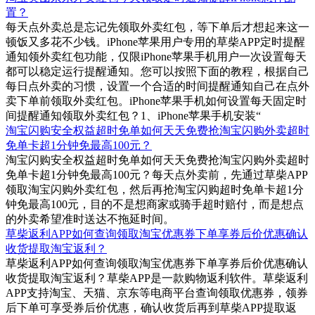
置？
每天点外卖总是忘记先领取外卖红包，等下单后才想起来这一
顿饭又多花不少钱。iPhone苹果用户专用的草柴APP定时提醒
通知领外卖红包功能，仅限iPhone苹果手机用户一次设置每天
都可以稳定运行提醒通知。您可以按照下面的教程，根据自己
每日点外卖的习惯，设置一个合适的时间提醒通知自己在点外
卖下单前领取外卖红包。iPhone苹果手机如何设置每天固定时
间提醒通知领取外卖红包？1、iPhone苹果手机安装“
淘宝闪购安全权益超时免单如何天天免费抢淘宝闪购外卖超时
免单卡超1分钟免最高100元？
淘宝闪购安全权益超时免单如何天天免费抢淘宝闪购外卖超时
免单卡超1分钟免最高100元？每天点外卖前，先通过草柴APP
领取淘宝闪购外卖红包，然后再抢淘宝闪购超时免单卡超1分
钟免最高100元，目的不是想商家或骑手超时赔付，而是想点
的外卖希望准时送达不拖延时间。
草柴返利APP如何查询领取淘宝优惠券下单享券后价优惠确认
收货提取淘宝返利？
草柴返利APP如何查询领取淘宝优惠券下单享券后价优惠确认
收货提取淘宝返利？草柴APP是一款购物返利软件。草柴返利
APP支持淘宝、天猫、京东等电商平台查询领取优惠券，领券
后下单可享受券后价优惠，确认收货后再到草柴APP提取返