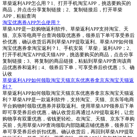
草柴返利APP怎么用？1、打开手机淘宝APP，挑选要购买的
商品，并点击分享复制链接；2、复制链接后，打开草柴
APP，粘贴查询
淘宝优惠券APP怎么使用？
草柴APP是一款购物返利软件。草柴返利APP支持淘宝、天
猫、京东等电商平台查询领取优惠券，领券后下单可享受券后
价优惠，确认收货后再到草柴APP提取返利。草柴APP如何领
淘宝优惠券拿淘宝返利？1、手机安装「草柴」返利APP；2、
打开手机淘宝APP或天猫APP，挑选要购买的商品，点击分享
复制链接；3、将复制的商品链接，粘贴到草柴APP查询该商
品优惠券和返利；4、领券后下单，可享受券后价优惠；5、确
认收
草柴返利APP如何领取淘宝天猫京东优惠券拿京东淘宝天猫返
利？
草柴返利APP如何领取淘宝天猫京东优惠券拿京东淘宝天猫返
利？草柴APP是一款返利软件，支持淘宝、天猫、京东等电商
平台购物时领取优惠券并获取返利。使用草柴APP领券后下单
即可享受券后价优惠，确认收货后再通过APP提取返利，让您
购物享有双重优惠，省钱更轻松。在淘宝、天猫、京东下单购
买前，先用草柴APP查询领取内部隐藏店铺优惠券，领券后下
单可享受券后价折扣优惠。确认收货后，再回到草柴APP提取