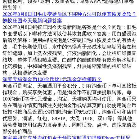
购物返利。领券+返利，双重省钱，草柴APP让您每笔订单都
更划算！
2026年8月8日旧毛巾变硬后以下哪种方法可以使其恢复柔软？
蚂蚁庄园今天最新问题答案
2026年8月8日蚂蚁庄园今天最新问题答案是什么？问题：旧毛
巾变硬后以下哪种方法可以使其恢复柔软？答案：用白醋浸泡
后清洗解释：使用白醋浸泡是让变硬旧毛巾恢复柔软的有效办
法。毛巾长期使用后，水中的钙镁离子形成水垢皂垢附着在棉
纤维缝隙，加上洗衣液残留、汗液油脂固化，会让棉纤维僵直
结块，整体手感粗糙发硬。白醋中的醋酸能够有效分解水垢钙
化沉积物，中和碱性洗涤剂残留，舒展蜷缩紧绷的棉纤维结
构，从根源解决发硬
淘宝天猫淘金币100金币比1元现金怎样领取？
淘金币是淘宝、天猫通用平台积分，拥有淘金币下单可直接抵
扣现金，购买享受优惠，但是淘金币不能直接提取转账。每
100淘金币等于1元现金，淘宝、天猫购买均可使用。淘金币只
有在商品详情页面标注支持淘金币或结算页面自动使用淘金币
抵扣时按商品设置比例扣除淘金币抵钱使用，淘金币可和店铺
优惠券、满减、红包、88VIP、大促（618、双11等）等其他
活动叠加使用优惠力度会更大，同时话费、点卡、虚拟充值及
部分特价商品
淘宝美团京东外卖红包今天领取定时通知提醒iPhone怎样配