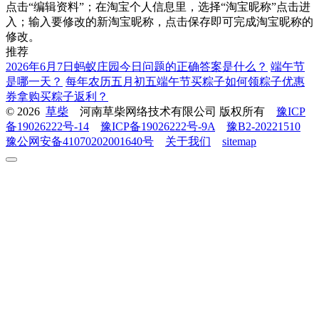
点击“编辑资料”；在淘宝个人信息里，选择“淘宝昵称”点击进
入；输入要修改的新淘宝昵称，点击保存即可完成淘宝昵称的
修改。
推荐
2026年6月7日蚂蚁庄园今日问题的正确答案是什么？
端午节
是哪一天？
每年农历五月初五端午节买粽子如何领粽子优惠
券拿购买粽子返利？
© 2026
草柴
河南草柴网络技术有限公司 版权所有
豫ICP
备19026222号-14
豫ICP备19026222号-9A
豫B2-20221510
豫公网安备41070202001640号
关于我们
sitemap