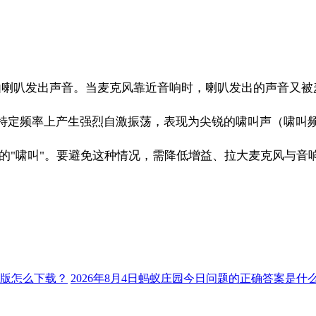
由喇叭发出声音。当麦克风靠近音响时，喇叭发出的声音又被
特定频率上产生强烈自激振荡，表现为尖锐的啸叫声（啸叫
），也就是俗称的"啸叫"。要避免这种情况，需降低增益、拉大麦
子版怎么下载？
2026年8月4日蚂蚁庄园今日问题的正确答案是什