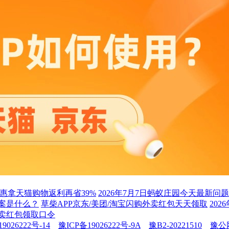
惠拿天猫购物返利再省39%
2026年7月7日蚂蚁庄园今天最新问
答案是什么？
草柴APP京东/美团/淘宝闪购外卖红包天天领取
20
外卖红包领取口令
9026222号-14
豫ICP备19026222号-9A
豫B2-20221510
豫公网