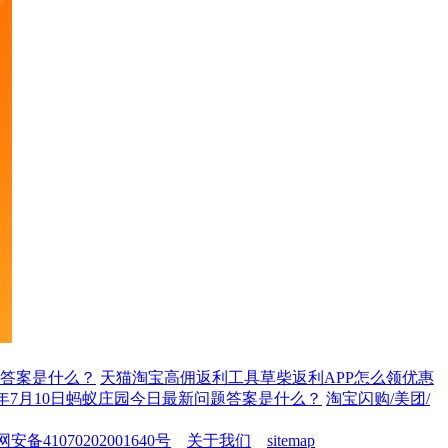
题答案是什么？
天猫淘宝高佣返利工具草柴返利APP怎么领优惠
26年7月10日蚂蚁庄园今日最新问题答案是什么？
淘宝闪购/美团/
安备41070202001640号
关于我们
sitemap