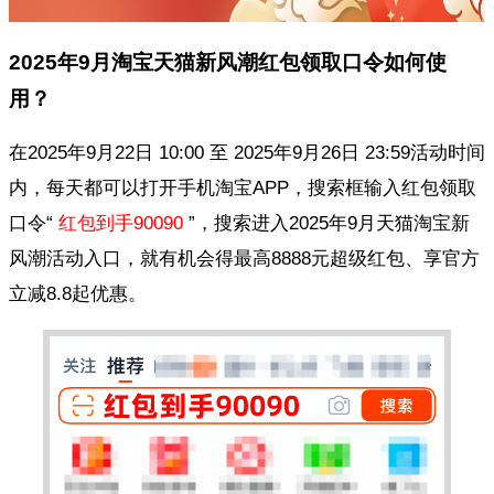
2025年9月淘宝天猫新风潮红包领取口令如何使
用？
在2025年9月22日 10:00 至 2025年9月26日 23:59活动时间
内，每天都可以打开手机淘宝APP，搜索框输入红包领取
口令“
红包到手90090
”，搜索进入2025年9月天猫淘宝新
风潮活动入口，就有机会得最高8888元超级红包、享官方
立减8.8起优惠。