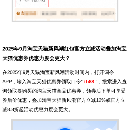
2025年9月淘宝天猫新风潮红包官方立减活动叠加淘宝
天猫优惠券优惠力度会更大？
在2025年9月天猫淘宝新风潮活动时间内，打开词令
APP，输入淘宝天猫优惠券领取口令“
tb88
”，搜索进入查
询领取要购买的淘宝天猫商品优惠券，领券后下单可享受
券后价优惠，叠加淘宝天猫新风潮官方立减12%或官方立
减8.8折起活动优惠力度会更大。