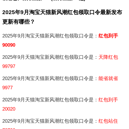
2025年9月淘宝天猫新风潮红包领取口令最新发布
更新有哪些？
2025年9月淘宝天猫新风潮红包领取口令是：
红包到手
90090
2025年9月天猫淘宝新风潮红包领取口令是：
天降红包
99797
2025年9月淘宝天猫新风潮红包领取口令是：
能省就省
9977
2025年9月天猫淘宝新风潮红包领取口令是：
红包到手
20020
2025年9月淘宝天猫新风潮红包领取口令是：
红包站住