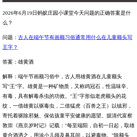
2026年6月19日蚂蚁庄园小课堂今天问题的正确答案是什
么？
问题：
古人在端午节有画额习俗通常用什么在儿童额头写
王字？
答案：雄黄酒
解释：端午节画额习俗中，古人用雄黄酒在儿童额头
写"王"字。雄黄是一种矿物质，又称鸡冠石，性温味辛、
有毒，具有解毒杀虫的功效。"王"字形似老虎额头的花
纹，一借雄黄以驱毒虫，二借猛虎（百兽之王）以镇邪，
寄托着驱除邪魅、保佑孩童平安健康的愿望。据清代富察
敦崇《燕京岁时记》记载："每至端阳，自初一日起，取雄
黄合酒洒之，用涂小儿领及鼻耳间，以避毒物。"除额头