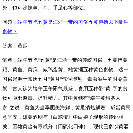
外，也可涂抹鼻、耳、手足心等部位。
问题：
端午节吃五黄是江浙一带的习俗五黄包括以下哪种
食物？
答案：黄瓜
解释：端午节吃"五黄"是江浙一带的传统习俗，五黄指黄
鳝、黄鱼、黄瓜、咸鸭蛋黄、雄黄酒五种黄色食物。这一
习俗起源于农历五月"黄月"气候湿热、毒虫滋生的时令背
景，古人认为端午正午阳气最盛，食用五种带"黄"字的食
物可驱邪避毒、提升精力。其中黄鳝有"端午黄鳝赛人
参"之说，黄鱼为当季肥美海鲜，黄瓜清热解暑，咸蛋黄寓
意平安，雄黄酒则与《白蛇传》中白娘子现形的传说相
关。因雄黄含有毒成分（四硫化四砷），现代已多以黄酒