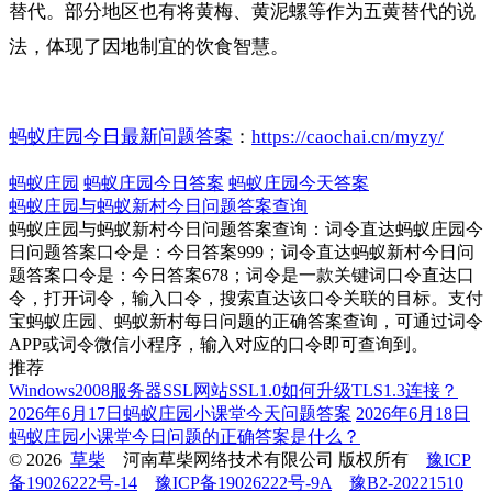
替代。部分地区也有将黄梅、黄泥螺等作为五黄替代的说
法，体现了因地制宜的饮食智慧。
蚂蚁庄园今日最新问题答案
：
https://caochai.cn/myzy/
蚂蚁庄园
蚂蚁庄园今日答案
蚂蚁庄园今天答案
蚂蚁庄园与蚂蚁新村今日问题答案查询
蚂蚁庄园与蚂蚁新村今日问题答案查询：词令直达蚂蚁庄园今
日问题答案口令是：今日答案999；词令直达蚂蚁新村今日问
题答案口令是：今日答案678；词令是一款关键词口令直达口
令，打开词令，输入口令，搜索直达该口令关联的目标。支付
宝蚂蚁庄园、蚂蚁新村每日问题的正确答案查询，可通过词令
APP或词令微信小程序，输入对应的口令即可查询到。
推荐
Windows2008服务器SSL网站SSL1.0如何升级TLS1.3连接？
2026年6月17日蚂蚁庄园小课堂今天问题答案
2026年6月18日
蚂蚁庄园小课堂今日问题的正确答案是什么？
© 2026
草柴
河南草柴网络技术有限公司 版权所有
豫ICP
备19026222号-14
豫ICP备19026222号-9A
豫B2-20221510