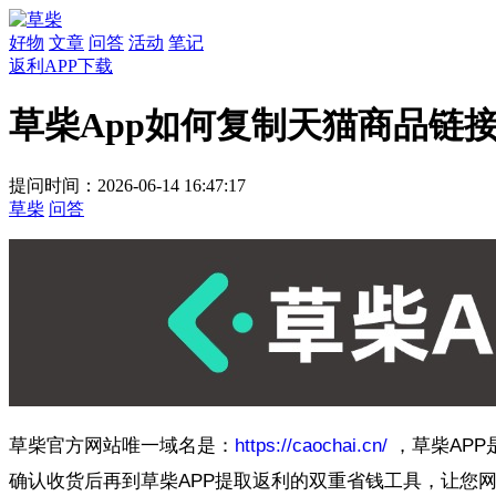
好物
文章
问答
活动
笔记
返利APP下载
草柴App如何复制天猫商品链
提问时间：2026-06-14 16:47:17
草柴
问答
草柴官方网站唯一域名是：
https://caochai.cn/
，草柴AP
确认收货后再到草柴APP提取返利的双重省钱工具，让您