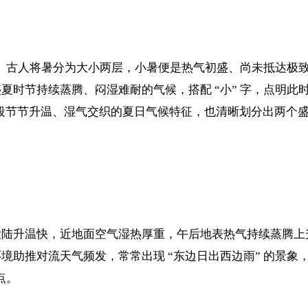
字义。古人将暑分为大小两层，小暑便是热气初盛、尚未抵达
夏时节持续蒸腾、闷湿难耐的气候，搭配 “小” 字，点明
出这段节节升温、湿气交织的夏日气候特征，也清晰划分出两个
大陆升温快，近地面空气湿热厚重，午后地表热气持续蒸腾上
境助推对流天气频发，常常出现 “东边日出西边雨” 的景
点。