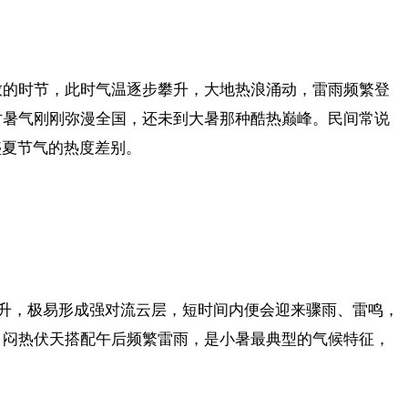
极致的时节，此时气温逐步攀升，大地热浪涌动，雷雨频繁登
此时暑气刚刚弥漫全国，还未到大暑那种酷热巅峰。民间常说
盛夏节气的热度差别。
升，极易形成强对流云层，短时间内便会迎来骤雨、雷鸣，
象，闷热伏天搭配午后频繁雷雨，是小暑最典型的气候特征，