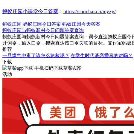
蚂蚁庄园小课堂今日答案
：
https://caochai.cn/myzy/
蚂蚁庄园
蚂蚁庄园今日答案
蚂蚁庄园今天答案
蚂蚁庄园与蚂蚁新村今日问题答案查询
蚂蚁庄园与蚂蚁新村今日问题答案查询：词令直达蚂蚁庄园今日
开词令，输入口令，搜索直达该口令关联的目标。支付宝蚂蚁
推荐
一旦煤气中毒了该怎么急救呢？
在学生时代谈恋爱真的对吗？
下载
手机扫码下载草柴APP
活动