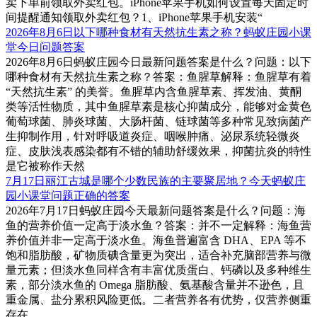
卖下单前领取外卖红包。iPhone苹果手机如何设置每天固定时
间提醒通知领取外卖红包？1、iPhone苹果手机安装“
2026年8月6日以下哪种食材有天然抗生素之称？蚂蚁庄园小课
堂今日问题答案
2026年8月6日蚂蚁庄园今日最新问题答案是什么？问题：以下
哪种食材有天然抗生素之称？答案：鱼腥草解释：鱼腥草有着
“天然抗生素” 的美誉。鱼腥草内含鱼腥草素、挥发油、黄酮
类等活性物质，其中鱼腥草素是核心抑菌成分，能够对金黄色
葡萄球菌、肺炎球菌、大肠杆菌、链球菌等多种常见致病菌产
生抑制作用，针对呼吸道炎症、咽喉肿痛、泌尿系统轻微炎
症、皮肤浅表感染都有不错的辅助舒缓效果，抑菌抗炎的特性
是它被称作天然
7月17日丽江古城是哪个少数民族的主要聚居地？今天蚂蚁庄
园小课堂问题正确的答案
2026年7月17日蚂蚁庄园今天最新问题答案是什么？问题：海
鱼的营养价值一定高于淡水鱼？答案：并不一定解释：海鱼营
养价值并非一定高于淡水鱼。海鱼普遍富含 DHA、EPA 等不
饱和脂肪酸，矿物质碘含量更为突出，适合补充脑部营养与微
量元素；但淡水鱼同样含有丰富优质蛋白、钙磷以及多种维生
素，部分淡水鱼的 Omega 脂肪酸、氨基酸含量并不逊色，且
重金属、盐分累积风险更低。二者营养各有优势，仅营养侧重
存在