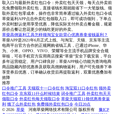
取入口与最新外卖红包口令：外卖红包天天领，每天点外卖前
先免费领取外卖红包，直接省钱长期就能省下一大笔饭钱。领
取外卖红包零成本，操作也非常简单通过输入外卖红包口令或
草柴返利APP点击外卖红包领取入口，即可成功领到，下单点
外卖时默认使用享受优惠，降低实际支付外卖点餐金额，规避
原价点餐让您花更少的钱吃更好的外卖。
草柴高佣返利工具怎样领淘宝女款背心优惠券拿省钱返利？
草柴APP是2021年6月正式上线、与淘宝、天猫、京东等主流
电商平台官方合作的正规网购省钱工具，已通过iPhone、华
为、小米、OPPO、VIVO、荣耀等全主流手机品牌安全合规
审核，可在手机官方应用商店搜索“草柴”安全下载安装，平台
多年运营稳定、用户口碑良好；草柴APP核心功能为查询电商
商品隐藏内部优惠券及获取高佣购物返利，用户可先领券下单
享受券后优惠，订单确认收货后再提取返利，双重优惠叠加有
效降
推荐
口令推广工具
天猫双十一口令红包
淘宝双11口令红包
领外卖
红包口令
京东双11什么时候结束
词令推广工具
外卖红包天天
领取口令
外卖红包每天领取口令
草柴天猫双11领优惠券拿返
利
饿了么外卖红包
免费领外卖红包口令
今日20点
© 2026
草柴
河南草柴网络技术有限公司 版权所有
豫ICP