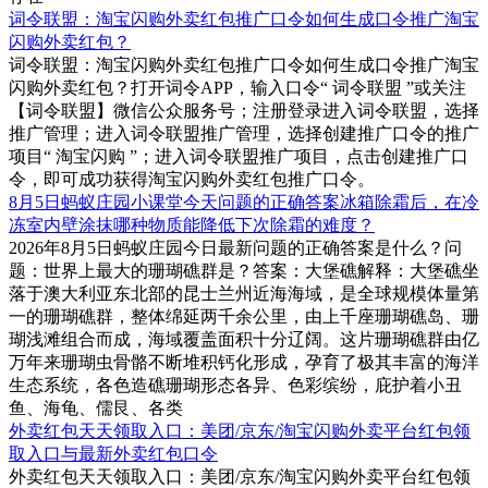
词令联盟：淘宝闪购外卖红包推广口令如何生成口令推广淘宝
闪购外卖红包？
词令联盟：淘宝闪购外卖红包推广口令如何生成口令推广淘宝
闪购外卖红包？打开词令APP，输入口令“ 词令联盟 ”或关注
【词令联盟】微信公众服务号；注册登录进入词令联盟，选择
推广管理；进入词令联盟推广管理，选择创建推广口令的推广
项目“ 淘宝闪购 ”；进入词令联盟推广项目，点击创建推广口
令，即可成功获得淘宝闪购外卖红包推广口令。
8月5日蚂蚁庄园小课堂今天问题的正确答案冰箱除霜后，在冷
冻室内壁涂抹哪种物质能降低下次除霜的难度？
2026年8月5日蚂蚁庄园今日最新问题的正确答案是什么？问
题：世界上最大的珊瑚礁群是？答案：大堡礁解释：大堡礁坐
落于澳大利亚东北部的昆士兰州近海海域，是全球规模体量第
一的珊瑚礁群，整体绵延两千余公里，由上千座珊瑚礁岛、珊
瑚浅滩组合而成，海域覆盖面积十分辽阔。这片珊瑚礁群由亿
万年来珊瑚虫骨骼不断堆积钙化形成，孕育了极其丰富的海洋
生态系统，各色造礁珊瑚形态各异、色彩缤纷，庇护着小丑
鱼、海龟、儒艮、各类
外卖红包天天领取入口：美团/京东/淘宝闪购外卖平台红包领
取入口与最新外卖红包口令
外卖红包天天领取入口：美团/京东/淘宝闪购外卖平台红包领