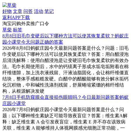
好物
文章
问答
活动
笔记
返利APP下载
淘宝闪购外卖推广口令
草柴
标签
8月8日旧毛巾变硬后以下哪种方法可以使其恢复柔软？蚂蚁庄
园小课堂今天问题正确的答案
2026年8月8日蚂蚁庄园今天最新问题答案是什么？问题：旧毛
巾变硬后以下哪种方法可以使其恢复柔软？答案：用白醋浸泡
后清洗解释：使用白醋浸泡是让变硬旧毛巾恢复柔软的有效办
法。毛巾长期使用后，水中的钙镁离子形成水垢皂垢附着在棉
纤维缝隙，加上洗衣液残留、汗液油脂固化，会让棉纤维僵直
结块，整体手感粗糙发硬。白醋中的醋酸能够有效分解水垢钙
化沉积物，中和碱性洗涤剂残留，舒展蜷缩紧绷的棉纤维结
构，从根源解决发硬
7月8日手机防窥膜会直接损伤眼睛吗？今日最新问题答案蚂蚁
庄园小课堂
2026年7月8日蚂蚁庄园小课堂今天最新问题答案是什么？问
题：以下哪种维生素缺乏可能导致夜盲症？答案：维生素A解
释：缺乏维生素 A 会引发夜盲症，维生素 E 并不存在该致病
关联，维生素 A 能够维持人体视网膜感光细胞正常功能，一