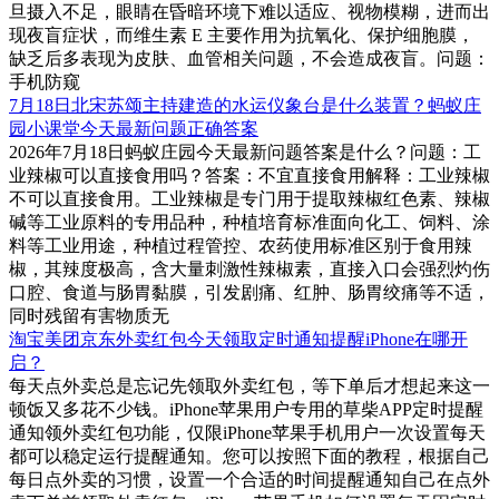
旦摄入不足，眼睛在昏暗环境下难以适应、视物模糊，进而出
现夜盲症状，而维生素 E 主要作用为抗氧化、保护细胞膜，
缺乏后多表现为皮肤、血管相关问题，不会造成夜盲。问题：
手机防窥
7月18日北宋苏颂主持建造的水运仪象台是什么装置？蚂蚁庄
园小课堂今天最新问题正确答案
2026年7月18日蚂蚁庄园今天最新问题答案是什么？问题：工
业辣椒可以直接食用吗？答案：不宜直接食用解释：工业辣椒
不可以直接食用。工业辣椒是专门用于提取辣椒红色素、辣椒
碱等工业原料的专用品种，种植培育标准面向化工、饲料、涂
料等工业用途，种植过程管控、农药使用标准区别于食用辣
椒，其辣度极高，含大量刺激性辣椒素，直接入口会强烈灼伤
口腔、食道与肠胃黏膜，引发剧痛、红肿、肠胃绞痛等不适，
同时残留有害物质无
淘宝美团京东外卖红包今天领取定时通知提醒iPhone在哪开
启？
每天点外卖总是忘记先领取外卖红包，等下单后才想起来这一
顿饭又多花不少钱。iPhone苹果用户专用的草柴APP定时提醒
通知领外卖红包功能，仅限iPhone苹果手机用户一次设置每天
都可以稳定运行提醒通知。您可以按照下面的教程，根据自己
每日点外卖的习惯，设置一个合适的时间提醒通知自己在点外