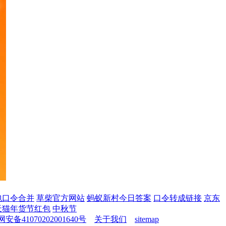
包口令合并
草柴官方网站
蚂蚁新村今日答案
口令转成链接
京东
天猫年货节红包
中秋节
安备41070202001640号
关于我们
sitemap