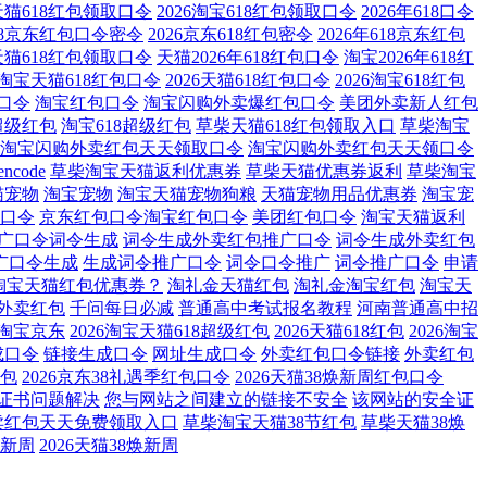
6天猫618红包领取口令
2026淘宝618红包领取口令
2026年618口令
618京东红包口令密令
2026京东618红包密令
2026年618京东红包
宝天猫618红包领取口令
天猫2026年618红包口令
淘宝2026年618红
26淘宝天猫618红包口令
2026天猫618红包口令
2026淘宝618红包
口令
淘宝红包口令
淘宝闪购外卖爆红包口令
美团外卖新人红包
超级红包
淘宝618超级红包
草柴天猫618红包领取入口
草柴淘宝
淘宝闪购外卖红包天天领取口令
淘宝闪购外卖红包天天领口令
encode
草柴淘宝天猫返利优惠券
草柴天猫优惠券返利
草柴淘宝
猫宠物
淘宝宠物
淘宝天猫宠物狗粮
天猫宠物用品优惠券
淘宝宠
口令
京东红包口令淘宝红包口令
美团红包口令
淘宝天猫返利
广口令词令生成
词令生成外卖红包推广口令
词令生成外卖红包
广口令生成
生成词令推广口令
词令口令推广
词令推广口令
申请
淘宝天猫红包优惠券？
淘礼金天猫红包
淘礼金淘宝红包
淘宝天
外卖红包
千问每日必减
普通高中考试报名教程
河南普通高中招
号淘宝京东
2026淘宝天猫618超级红包
2026天猫618红包
2026淘宝
成口令
链接生成口令
网址生成口令
外卖红包口令链接
外卖红包
红包
2026京东38礼遇季红包口令
2026天猫38焕新周红包口令
L证书问题解决
您与网站之间建立的链接不安全
该网站的安全证
卖红包天天免费领取入口
草柴淘宝天猫38节红包
草柴天猫38焕
焕新周
2026天猫38焕新周