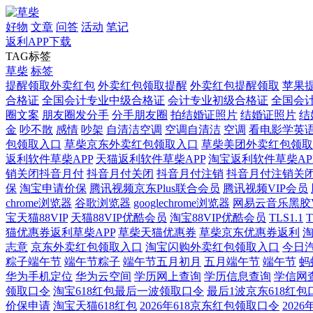
好物
文章
问答
活动
笔记
返利APP下载
TAG标签
草柴
标签
提醒领取外卖红包
外卖红包领取提醒
外卖红包提醒领取
苹果
合格证
全国会计专业中级合格证
会计专业初级合格证
全国会
圈文案
朋友圈发分手
分手朋友圈
拍结婚证照片
结婚证照片
结
金
吵不散
感情
吵架
自清洁空调
空调自清洁
空调
看电影学英
包领取入口
草柴京东外卖红包领取入口
草柴美团外卖红包领取
返利软件草柴APP
天猫返利软件草柴APP
淘宝返利软件草柴AP
销关闭抖音月付
抖音月付关闭
抖音月付注销
抖音月付注销关
保
淘宝申请价保
腾讯视频京东Plus联合会员
腾讯视频VIP会员
chrome浏览器
谷歌浏览器
googlechrome浏览器
网易云音乐黑胶V
宝天猫88VIP
天猫88VIP优酷会员
淘宝88VIP优酷会员
TLS1.1
T
猫优惠券返利草柴APP
草柴天猫优惠券
草柴京东优惠券返利
志意
京东外卖红包领取入口
淘宝闪购外卖红包领取入口
今日
粽子端午节
端午节粽子
端午节五月初月
五月端午节
端午节
蚂
华为手机定位
华为云空间
学历网上查询
学历信息查询
学信网
领取口令
淘宝618红包最后一波领取口令
最后1波京东618红包
价保申请
淘宝天猫618红包
2026年618京东红包领取口令
202