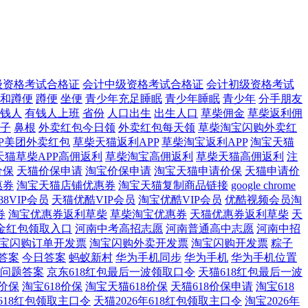
级资格考试合格证
会计中级资格考试合格证
会计初级资格考试
和蹲便
蹲便
坐便
青少年充足睡眠
青少年睡眠
青少年
分手朋友
钱人
有钱人上班
省份
人口出生
出生人口
草柴佣金
草柴返利佣
子
鼻根
外卖红包今日领
外卖红包每天领
草柴淘宝闪购外卖红
PP美团外卖红包
草柴天猫返利APP
草柴淘宝返利APP
淘宝天猫
天猫草柴APP高佣返利
草柴淘宝高佣返利
草柴天猫高佣返利
注
价保
天猫价保申请
淘宝价保申请
淘宝天猫申请价保
天猫申请价
惠券
淘宝天猫店铺优惠券
淘宝天猫复制商品链接
google chrome
8VIP会员
天猫优酷VIP会员
淘宝优酷VIP会员
优酷视频会员淘
券
淘宝优惠券返利草柴
草柴淘宝优惠券
天猫优惠券返利草柴
天
金红包领取入口
河南中考高招志愿
河南普通高中志愿
河南中招
宝闪购订单开发票
淘宝闪购外卖开发票
淘宝闪购开发票
粽子
答案
今日答案
蚂蚁新村
华为手机同步
华为手机
华为手机位置
问题答案
京东618红包最后一波领取口令
天猫618红包最后一波
8价保
淘宝618价保
淘宝天猫618价保
天猫618价保申请
淘宝618
年618红包领取主口令
天猫2026年618红包领取主口令
淘宝2026年