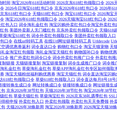
活动时间
淘宝2026年618活动时间
2026京东618红包领取口令
202
口令
2026今日淘宝618红包口令
京东2026年618红包口令
2026年
京东618红包口令
天猫618红包口令
淘宝618红包口令
2026淘
口令
淘宝2026年618红包领取口令
2026天猫淘宝618红包口令
20
金红包入口
词令淘礼金红包
淘宝闪购外卖红包口令淘宝外卖红包
红包
美团外卖新人无门槛红包
京东外卖红包领取口令
天猫618
草柴淘宝618红包
词令外卖红包领取口令
美团外卖红包领取入口
包口令
在线url转码工具
在线Url网址链接转码工具
Urldecode
Url
宝空调优惠券返利
词令直达口令
购物红包口令
淘宝天猫宠物
天
淘礼金淘宝红包领取
淘礼金淘宝天猫红包
购物国补口令
购物优惠
令口令
推广外卖红包词令口令
词令外卖红包推广口令
外卖红包推
复制链接
天猫链接复制
淘宝链接复制
词令生成推广口令
词令推
淘礼金红包
草柴淘礼金红包
草柴APP淘礼金红包专区如何领取
券
淘宝天猫粉丝福利购优惠券
淘宝天猫红包
词令直达淘宝闪购
达618红包领取口令
草柴618红包领取入口
词令直达每月8号18
链接转换生成口令
网址转换成口令
链接转换成口令
网址链接生
红包
京东2026年38节红包
天猫2026年38节红包
淘宝2026年38节
级红包
草柴天猫红包
草柴淘宝红包
2026京东38礼遇季红包
SS
所得税申报
外卖红包入口
外卖红包领取
外卖红包天天免费领
外
红包
天猫2026年38焕新周
淘宝2026年38焕新周
2026淘宝天猫38