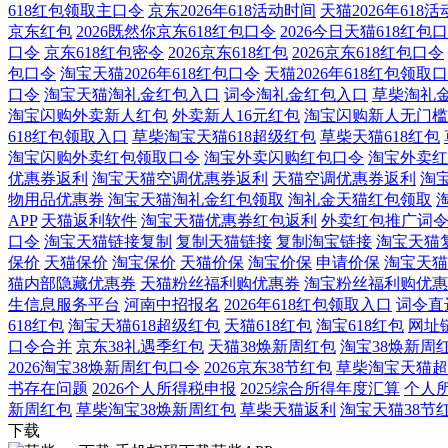
618红包领取主口令
京东2026年618活动时间
天猫2026年618
京东红包
2026既然你京东618红包口令
2026今日天猫618红包
口令
京东618红包密令
2026京东618红包
2026京东618红包口令
包口令
淘宝天猫2026年618红包口令
天猫2026年618红包领取
口令
淘宝天猫淘礼金红包入口
词令淘礼金红包入口
草柴淘礼
淘宝闪购外卖新人红包
外卖新人16元红包
淘宝闪购新人无门槛
618红包领取入口
草柴淘宝天猫618超级红包
草柴天猫618红包
淘宝闪购外卖红包领取口令
淘宝外卖闪购红包口令
淘宝外卖红
优惠券返利
淘宝天猫空调优惠券返利
天猫空调优惠券返利
淘
物用品优惠券
淘宝天猫淘礼金红包领取
淘礼金天猫红包领取
APP
天猫返利软件
淘宝天猫优惠券红包返利
外卖红包推广词
口令
淘宝天猫链接复制
复制天猫链接
复制淘宝链接
淘宝天猫
保价
天猫保价
淘宝保价
天猫价保
淘宝价保
申请价保
淘宝天猫
猫内部隐藏优惠券
天猫粉丝福利购优惠券
淘宝粉丝福利购优惠
生信息服务平台
河南中招报名
2026年618红包领取入口
词令直
618红包
淘宝天猫618超级红包
天猫618红包
淘宝618红包
网址
口令合并
京东38礼遇季红包
天猫38焕新周红包
淘宝38焕新周
2026淘宝38焕新周红包口令
2026京东38节红包
草柴淘宝天猫超
书存在问题
2026个人所得税申报
2025综合所得年度汇算
个人
新周红包
草柴淘宝38焕新周红包
草柴天猫返利
淘宝天猫38节
下载