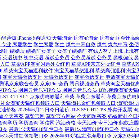
提醒通知
iPhone提醒通知
天猫淘金币
淘宝淘金币
淘金币
会计高
计专业
恋爱学生
学生恋爱
学生
煤气中毒自救
煤气
煤气中毒
坐便
婚证
结婚后
结婚前女孩子
女孩子结婚前
有钱人努力上班
上班有
语
英语初中
初中英语
考试公务员
公务员考试
公务员
鼻根偏低
鼻
入口
草柴APP淘宝闪购外卖红包
草柴APP京东外卖红包
草柴A
P
草柴淘宝天猫返利软件
淘宝天猫草柴返利
草柴高佣返利
淘宝
闭
淘宝天猫微信支付
天猫微信支付
淘宝微信支付
申请淘宝天猫
腾讯京东联合会员
京东Plus会员
腾讯视频会员
草柴淘宝天猫优
IP会员
网易云音乐VIP会员
网易云音乐会员
优酷视频淘宝天猫8
LS1.3
TLS1.2
京东优惠券返利草柴
草柴京东返利
草柴京东优惠
淘礼金淘宝天猫红包领取入口
天猫淘礼金红包领取入口
淘宝淘礼
汽油价格
2026年6月12日今日油价
TLS
SSL
HTTPS
外卖开发票
淘
蚁今天答案
草柴官网
草柴官方网站
今天问题答案
蚂蚁新村今日
查询学历
学历查询
学信网
汽油价格
今天油价
今日油价
蚂蚁庄园
口令
最后1波天猫618红包口令
最后1波淘宝618红包口令
天猫61
6年618天猫红包领取口令
2026年618淘宝红包领取口令
京东2026