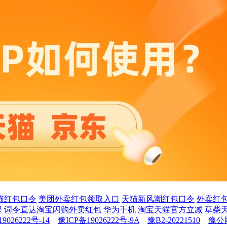
猫红包口令
美团外卖红包领取入口
天猫新风潮红包口令
外卖红
保
词令直达淘宝闪购外卖红包
华为手机
淘宝天猫官方立减
草柴
9026222号-14
豫ICP备19026222号-9A
豫B2-20221510
豫公网