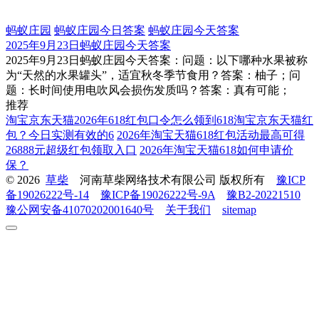
蚂蚁庄园
蚂蚁庄园今日答案
蚂蚁庄园今天答案
2025年9月23日蚂蚁庄园今天答案
2025年9月23日蚂蚁庄园今天答案：问题：以下哪种水果被称
为“天然的水果罐头”，适宜秋冬季节食用？答案：柚子；问
题：长时间使用电吹风会损伤发质吗？答案：真有可能；
推荐
淘宝京东天猫2026年618红包口令怎么领到618淘宝京东天猫红
包？今日实测有效的6
2026年淘宝天猫618红包活动最高可得
26888元超级红包领取入口
2026年淘宝天猫618如何申请价
保？
© 2026
草柴
河南草柴网络技术有限公司 版权所有
豫ICP
备19026222号-14
豫ICP备19026222号-9A
豫B2-20221510
豫公网安备41070202001640号
关于我们
sitemap