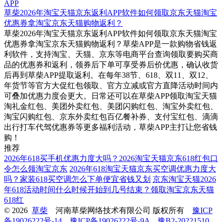
APP
草柴2026年淘宝天猫京东返利APP软件如何领取京东天猫淘宝
优惠券拿淘宝京东天猫购物返利？
草柴2026年淘宝天猫京东返利APP软件如何领取京东天猫淘宝
优惠券拿淘宝京东天猫购物返利？草柴APP是一款购物省钱返
利软件，支持淘宝、天猫、京东等电商平台查询领取要购买商
品的优惠券和返利，领券后下单可享受券后价优惠，确认收货
后再到草柴APP提取返利。在每年38节、618、双11、双12、
年货节等官方大促红包领取、官方立减或官方直降活动时间内
可叠加优惠力度会更大。日常还可以在草柴APP领取淘宝天猫
淘礼金红包、美团外卖红包、美团闪购红包、淘宝外卖红包、
淘宝闪购红包、京东外卖红包百亿餐补券、支付宝红包、滴滴
出行打车代驾优惠券等更多福利活动，草柴APP主打让您省钱
购！
推荐
2026年618买手机优惠力度大吗？2026淘宝天猫京东618红包口
令怎么领淘宝京东
2026年618淘宝天猫京东买空调优惠力度大
吗？家装618买空调怎么下单便宜省钱又划
京东淘宝天猫2026
年618活动时间什么时候开始到几号结束？领取淘宝京东天猫
618红
© 2026
草柴
河南草柴网络技术有限公司 版权所有
豫ICP
备19026222号-14
豫ICP备19026222号-9A
豫B2-20221510