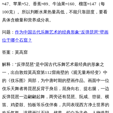
≈47、苹果≈52、香蕉≈89、牛油果≈160、榴莲≈147（每
100克）。所以判断水果热量高低，不能只靠甜度，要看
具体含糖量和营养成分表。
问题：
作为中国古代乐舞艺术的经典形象"反弹琵琶"壁画
位于哪个石窟？
答案：莫高窟
解释："反弹琵琶"是中国古代乐舞艺术最经典的形象之
一，出自敦煌莫高窟第112窟南壁的《观无量寿经变》中
的《伎乐图》局部，为中唐时期的壁画作品。画面中一位
伎乐天舞者将琵琶反背于身后，屈身向右、提右腿，一边
反弹琵琶一边翩翩起舞，两旁还有琵琶、阮咸、箜篌、横
笛、鸡娄鼓、拍板等乐伎伴奏，共同表现西方净土世界的
欢乐气氛。该壁画以石绿、赭黄、铅白为主色，人物造型