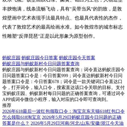
丰腴饱满，线条流畅飞动，具有"吴带当风"的韵致，是敦
煌壁画中艺术表现手法最具特点、也最具代表性的杰作，
代表了敦煌艺术的最高绘画水准。如今敦煌市的城市标志
性雕塑"反弹琵琶"正是以此形象为原型创作。
蚂蚁庄园
蚂蚁庄园今日答案
蚂蚁庄园今天答案
蚂蚁庄园与蚂蚁新村今日问题答案查询
蚂蚁庄园与蚂蚁新村今日问题答案查询：词令直达蚂蚁庄园今
日问题答案口令是：今日答案999；词令直达蚂蚁新村今日问
题答案口令是：今日答案678；词令是一款关键词口令直达口
令，打开词令，输入口令，搜索直达该口令关联的目标。支付
宝蚂蚁庄园、蚂蚁新村每日问题的正确答案查询，可通过词令
APP或词令微信小程序，输入对应的口令即可查询到。
推荐
2026年618最后一波红包领取口令：淘宝京东天猫618红包口令
怎么领取618淘宝京
2026年5月29日蚂蚁庄园今日问题的正确
答案是什么？
2026年5月29日河南/河北/山东/安徽/浙江今天油