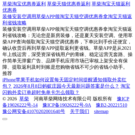
草柴淘宝优惠券返利
草柴天猫优惠券返利
草柴淘宝天猫返利
优惠券
装修安装空调用草柴APP领淘宝天猫空调优惠券拿淘宝天猫返
利省钱攻略
装修安装空调用草柴APP领淘宝天猫空调优惠券拿淘宝天猫返
利省钱攻略：无论您是新房装修，还是夏天安装空调。使用草
柴APP查询领取淘宝天猫空调优惠券，下单比到手价还便宜，
确认收货后再到草柴APP提取返利更省钱。草柴APP是从2021
年上线运营，深受资深省钱用户的青睐、稳定运营无套路、操
作简单无弹窗广告、品牌手机应用市场已审核上架安全有保
障、提取返利及时到账是您购物省钱不可少的省钱小助手。
推荐
iPhone苹果手机如何设置每天固定时间提醒通知领取外卖红
包？
2026年8月8日蚂蚁庄园今天最新问题答案是什么？
淘宝
闪购外卖订单超时免单卡怎么领取？
© 2026
草柴
河南草柴网络技术有限公司 版权所有
豫ICP
备19026222号-14
豫ICP备19026222号-9A
豫B2-20221510
豫公网安备41070202001640号
关于我们
sitemap