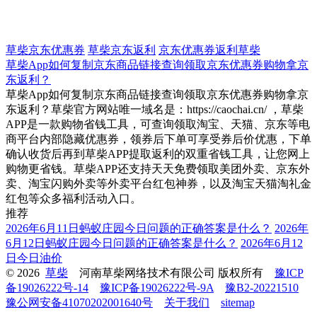
草柴京东优惠券
草柴京东返利
京东优惠券返利草柴
草柴App如何复制京东商品链接查询领取京东优惠券购物拿京
东返利？
草柴App如何复制京东商品链接查询领取京东优惠券购物拿京
东返利？草柴官方网站唯一域名是：https://caochai.cn/ ，草柴
APP是一款购物省钱工具，可查询领取淘宝、天猫、京东等电
商平台内部隐藏优惠券，领券后下单可享受券后价优惠，下单
确认收货后再到草柴APP提取返利的双重省钱工具，让您网上
购物更省钱。草柴APP还支持天天免费领取美团外卖、京东外
卖、淘宝闪购外卖等外卖平台红包神券，以及淘宝天猫淘礼金
红包等众多福利活动入口。
推荐
2026年6月11日蚂蚁庄园今日问题的正确答案是什么？
2026年
6月12日蚂蚁庄园今日问题的正确答案是什么？
2026年6月12
日今日油价
© 2026
草柴
河南草柴网络技术有限公司 版权所有
豫ICP
备19026222号-14
豫ICP备19026222号-9A
豫B2-20221510
豫公网安备41070202001640号
关于我们
sitemap