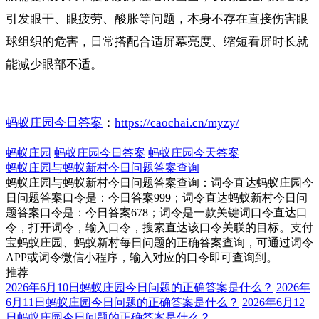
引发眼干、眼疲劳、酸胀等问题，本身不存在直接伤害眼
球组织的危害，日常搭配合适屏幕亮度、缩短看屏时长就
能减少眼部不适。
蚂蚁庄园今日答案
：
https://caochai.cn/myzy/
蚂蚁庄园
蚂蚁庄园今日答案
蚂蚁庄园今天答案
蚂蚁庄园与蚂蚁新村今日问题答案查询
蚂蚁庄园与蚂蚁新村今日问题答案查询：词令直达蚂蚁庄园今
日问题答案口令是：今日答案999；词令直达蚂蚁新村今日问
题答案口令是：今日答案678；词令是一款关键词口令直达口
令，打开词令，输入口令，搜索直达该口令关联的目标。支付
宝蚂蚁庄园、蚂蚁新村每日问题的正确答案查询，可通过词令
APP或词令微信小程序，输入对应的口令即可查询到。
推荐
2026年6月10日蚂蚁庄园今日问题的正确答案是什么？
2026年
6月11日蚂蚁庄园今日问题的正确答案是什么？
2026年6月12
日蚂蚁庄园今日问题的正确答案是什么？