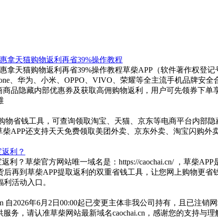
惠拿天猫购物返利再省39%操作教程
天猫购物返利再省39%操作教程草柴APP（软件著作权登记号：202
one、华为、小米、OPPO、VIVO、荣耀等全主流手机品牌安
电商商品隐藏内部优惠券及获取高佣购物返利，用户可先领券下单
维
，草柴APP是一款购物省钱工具，可查询领取淘宝、天猫、京东等电商
草柴APP还支持天天免费领取美团外卖、京东外卖、淘宝闪购外
宝返利？
草柴官方网站唯一域名是：https://caochai.cn/ ，
后再到草柴APP提取返利的双重省钱工具，让您网上购物更省钱
福利活动入口。
.com 自2026年6月2日00:00起已变更主体非我公司持有，
提供服务，请认准草柴网站最新域名caochai.cn，感谢您的支持与理