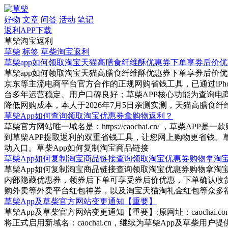
好物
文章
问答
活动
笔记
返利APP下载
草柴淘宝返利
草柴
标签
草柴淘宝返利
草柴app如何领取淘宝天猫高膳食纤维酥优惠券下单享券后价优
草柴app如何领取淘宝天猫高膳食纤维酥优惠券下单享券后价优惠拿
京东等主流电商平台官方合作的正规网购省钱工具，已通过iPh
台多年运营稳定、用户口碑良好；草柴APP核心功能为查询
降低网购成本，本人于2026年7月5日亲测实测，天猫高膳食纤
草柴App如何查询领取淘宝优惠券拿购物返利？
草柴官方网站唯一域名是：https://caochai.cn/ 
到草柴APP提取返利的双重省钱工具，让您网上购物更省钱。
动入口。草柴App如何复制淘宝商品链接
草柴App如何复制淘宝商品链接查询领取淘宝优惠券购物拿淘
草柴App如何复制淘宝商品链接查询领取淘宝优惠券购物拿淘宝返利？
内部隐藏优惠券，领券后下单可享受券后价优惠，下单确认收货
购外卖等外卖平台红包神券，以及淘宝天猫淘礼金红包等众多
草柴App及草柴官方网站变更通知【重要】
草柴App及草柴官方网站变更通知【重要】:原网址：caochai
将正式启用新域名：caochai.cn，继续为草柴App及草柴用户