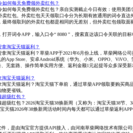
令如何每天免费领外卖红包？
如何每天免费领外卖红包？亲自实测截止今日有效：使用美团/
外卖红包。外卖红包天天领取口令分为长期有效通用的词令直达
，最终领取到的外卖红包都是相同的无差别，但外卖红包领取面
0，打开词令APP，输入口令“ 8080 ”，搜索直达该口令关联
货拿淘宝天猫返利？
拿淘宝天猫返利？草柴APP于2021年6月份上线，草柴网络公司
pp Store、安卓Android系统（华为、小米、OPPO、ViV
广告、无套路、操作简单实用方便、返利金额1元起提等众多深受新
拿淘宝天猫返利？
拿淘宝天猫返利？淘宝天猫下单前，通过草柴APP领取要购买商
购物更省钱。
天猫超级红包？
猫超级红包？2026淘宝天猫38焕新周（又称为：淘宝天猫38节、
结束。在淘宝天猫2026年38焕新周活动时间内每天都可以通过草柴
利软件，是由淘宝官方提供API接入，由河南草柴网络技术有限