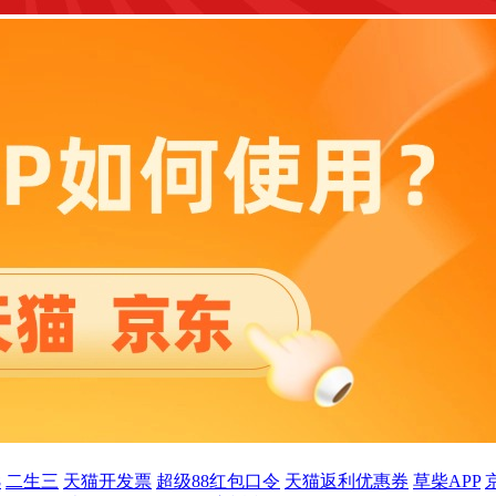
8
二生三
天猫开发票
超级88红包口令
天猫返利优惠券
草柴APP