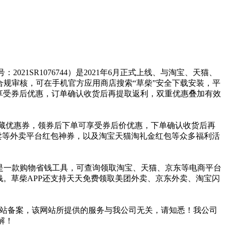
1SR1076744）是2021年6月正式上线、与淘宝、天猫、
全合规审核，可在手机官方应用商店搜索“草柴”安全下载安装，平
享受券后优惠，订单确认收货后再提取返利，双重优惠叠加有效
平台内部隐藏优惠券，领券后下单可享受券后价优惠，下单确认收货后再
卖等外卖平台红包神券，以及淘宝天猫淘礼金红包等众多福利活
草柴APP是一款购物省钱工具，可查询领取淘宝、天猫、京东等电商平台
。草柴APP还支持天天免费领取美团外卖、京东外卖、淘宝闪
且已注销网站备案，该网站所提供的服务与我公司无关，请知悉！我公司
解！