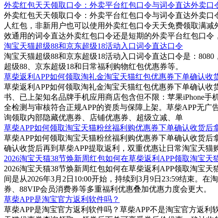
外卖红包天天领取口令：外卖平台红包口令与词令直达外卖口
外卖红包天天领取口令：外卖平台红包口令与词令直达外卖口令
人红包，非新用户也可以使用外卖红包口令天天免费领取满减
效通用的词令直达外卖红包口令还是短期的外卖平台红包口令
淘宝天猫超级88和京东超级18活动入口词令直达口令
淘宝天猫超级88和京东超级18活动入口词令直达口令是：808
超级88、京东超级18和日常福利购物红包优惠券等。
草柴返利APP如何领取淘礼金淘宝天猫红包优惠券下单确认收
草柴返利APP如何领取淘礼金淘宝天猫红包优惠券下单确认收货
书、已上架知名品牌手机应用商店包含但不限：苹果iPhone手机的A
全检测与审核符合正规APP的资质与保障上架。草柴APP无
询领取内部隐藏优惠券、店铺优惠券、超级立减、单
草柴APP如何领取淘宝天猫粉丝福利购优惠券下单确认收货后
草柴APP如何领取淘宝天猫粉丝福利购优惠券下单确认收货后
确认收货后再到草柴APP提取返利，双重优惠让日常淘宝天猫
2026淘宝天猫38节焕新周红包如何在草柴返利APP领取淘宝
2026淘宝天猫38节焕新周红包如何在草柴返利APP领取淘宝天
间是从2026年3月2日10:00开始，持续到3月9日23:59
券、88VIP会员消费券等多重福利优惠叠加优惠力度会更大。
草柴APP是淘宝官方返利软件吗？
草柴APP是淘宝官方返利软件吗？草柴APP不是淘宝官方返