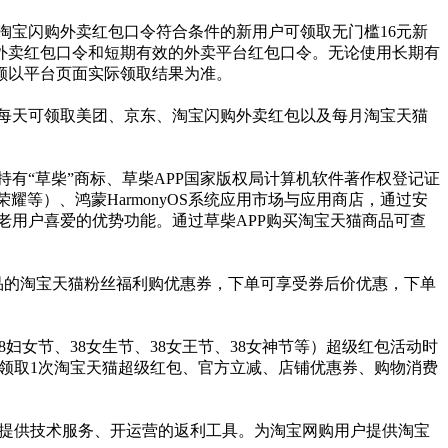
淘宝闪购外卖红包口令符合条件的新用户可领取无门槛16元新
外卖红包口令和短期有效的外卖平台红包口令。无论使用长期有
额以平台页面实际领取结果为准。
的目标每天可领取美团、京东、淘宝闪购外卖红包以及每月淘宝天猫
持有“草柴”商标、草柴APP国家版权局计算机软件著作权登记证
O、荣耀等）、鸿蒙HarmonyOS系统应用市场与应用商店，通过安
老用户喜爱的优势功能。通过草柴APP购买淘宝天猫商品可查
品的淘宝天猫粉丝福利购优惠券，下单可享受券后价优惠，下单
38妇女节、38女生节、38女王节、38女神节等）超级红包活动时
返利APP领取1次淘宝天猫超级红包、官方立减、店铺优惠券、购物消费
公司提供技术服务、开运营的返利工具。为淘宝网购用户提供淘宝