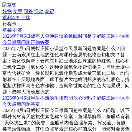
好物
文章
问答
活动
笔记
返利APP下载
行程卡
草柴
标签
2026年7月5日成年人每晚建议的睡眠时间是？蚂蚁庄园小课堂
今日最新问题正确答案
2026年7月5日蚂蚁庄园小课堂今天最新问题答案是什么？问
题：云南东川红土地的红色与哪种金属氧化物密切相关？答
案：氧化铁解释：云南东川红土地浓烈厚重的艳红色，核心和
三氧化二铁（氧化铁）这种金属氧化物密切相关，当地土壤中
富含含铁矿物，经长期风化氧化后形成大量三氧化二铁，均匀
附着在土层颗粒表面，赋予整片大地鲜明炽热的赤红底色，搭
配起伏梯田与各色农作物，造就举世闻名的红色大地景观。问
题：成年人每晚建议的
2026年8月6日半生不熟的牛排都能放心吃吗？蚂蚁庄园小课堂
今天最新问题答案
2026年8月6日蚂蚁庄园今日最新问题答案是什么？问题：以下
哪种食材有天然抗生素之称？答案：鱼腥草解释：鱼腥草有着
“天然抗生素” 的美誉。鱼腥草内含鱼腥草素、挥发油、黄酮
类等活性物质，其中鱼腥草素是核心抑菌成分，能够对金黄色