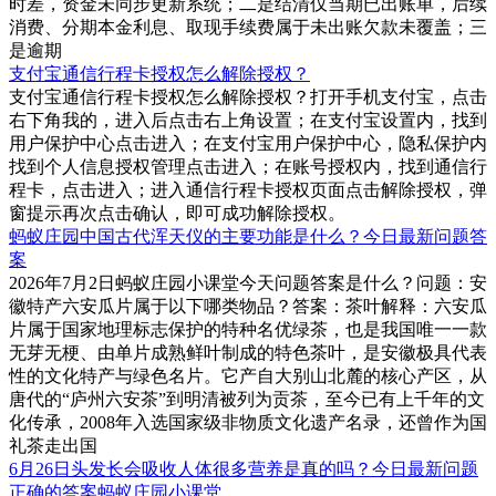
时差，资金未同步更新系统；二是结清仅当期已出账单，后续
消费、分期本金利息、取现手续费属于未出账欠款未覆盖；三
是逾期
支付宝通信行程卡授权怎么解除授权？
支付宝通信行程卡授权怎么解除授权？打开手机支付宝，点击
右下角我的，进入后点击右上角设置；在支付宝设置内，找到
用户保护中心点击进入；在支付宝用户保护中心，隐私保护内
找到个人信息授权管理点击进入；在账号授权内，找到通信行
程卡，点击进入；进入通信行程卡授权页面点击解除授权，弹
窗提示再次点击确认，即可成功解除授权。
蚂蚁庄园中国古代浑天仪的主要功能是什么？今日最新问题答
案
2026年7月2日蚂蚁庄园小课堂今天问题答案是什么？问题：安
徽特产六安瓜片属于以下哪类物品？答案：茶叶解释：六安瓜
片属于国家地理标志保护的特种名优绿茶，也是我国唯一一款
无芽无梗、由单片成熟鲜叶制成的特色茶叶，是安徽极具代表
性的文化特产与绿色名片。它产自大别山北麓的核心产区，从
唐代的“庐州六安茶”到明清被列为贡茶，至今已有上千年的文
化传承，2008年入选国家级非物质文化遗产名录，还曾作为国
礼茶走出国
6月26日头发长会吸收人体很多营养是真的吗？今日最新问题
正确的答案蚂蚁庄园小课堂