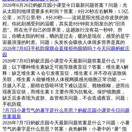
2026年6月26日蚂蚁庄园小课堂今日最新问题答案？问题：光
从太阳到地球需要多长时间？答案：8分20秒左右解释：1.5亿
公里，30万公里/秒，‌8分20秒‌——这就是阳光抵达你皮肤的旅
程。你此刻感受到的温暖，其实是8分钟前太阳发出的"旧消
息"。而在光子自己的世界里，这趟旅行‌没有花一秒钟‌。所
以，你晒太阳的时候，晒的是过去，暖的是现在，感受的是宇
宙最浪漫的时差。问题：头发长会吸收人体很多营养是真的
2026年7月8日手机防窥膜会直接损伤眼睛吗？今天问题蚂蚁庄
园
2026年7月8日蚂蚁庄园小课堂今天最新问题答案是什么？问
题：以下哪种维生素缺乏可能导致夜盲症？答案：维生素A解
释：缺乏维生素 A 会引发夜盲症，维生素 E 并不存在该致病
关联，维生素 A 能够维持人体视网膜感光细胞正常功能，一
旦摄入不足，眼睛在昏暗环境下难以适应、视物模糊，进而出
现夜盲症状，而维生素 E 主要作用为抗氧化、保护细胞膜，
缺乏后多表现为皮肤、血管相关问题，不会造成夜盲。问题：
手机防窥
7月7日小暑节气的暑字是什么意思？蚂蚁庄园小课堂今日问题
答案最新
2026年7月7日蚂蚁庄园今天最新问题答案是什么？问题：小暑
节气的暑字是什么意思？答案：炎热解释：小暑中的 “暑” 指