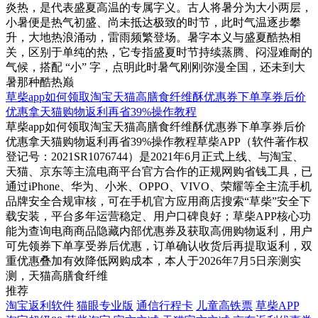
炎热，是代表盛夏高温的专属字义。古人将暑分为大小两层，
小暑便是热气初盛、尚未抵达极致的时节，此时气温逐步攀
升，大地热浪涌动，雷雨频繁登场。暑字本义与盛夏酷热相
关，区别于单纯的热，它专指盛夏时节持续蒸腾、闷湿难耐的
气候，搭配 “小” 字，点明此时暑气刚刚弥漫全国，还未到大
暑那种酷热巅
草柴app如何领取淘宝天猫高膳食纤维酥优惠券下单享券后价
优惠拿天猫购物返利再省39%操作教程
草柴app如何领取淘宝天猫高膳食纤维酥优惠券下单享券后价
优惠拿天猫购物返利再省39%操作教程草柴APP（软件著作权
登记号：2021SR1076744）是2021年6月正式上线、与淘宝、
天猫、京东等主流电商平台官方合作的正规网购省钱工具，已
通过iPhone、华为、小米、OPPO、VIVO、荣耀等全主流手机
品牌安全合规审核，可在手机官方应用商店搜索“草柴”安全下
载安装，平台多年运营稳定、用户口碑良好；草柴APP核心功
能为查询电商商品隐藏内部优惠券及获取高佣购物返利，用户
可先领券下单享受券后优惠，订单确认收货后再提取返利，双
重优惠叠加有效降低网购成本，本人于2026年7月5日亲测实
测，天猫高膳食纤维
推荐
淘宝返利软件
猫眼专业版
通信行程卡
儿童高铁票
草柴APP