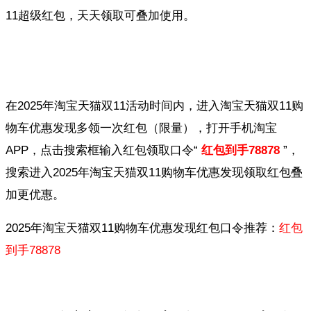
11超级红包，天天领取可叠加使用。
在2025年淘宝天猫双11活动时间内，进入淘宝天猫双11购
物车优惠发现多领一次红包（限量），打开手机淘宝
APP，点击搜索框输入红包领取口令“
红包到手78878
”，
搜索进入2025年淘宝天猫双11购物车优惠发现领取红包叠
加更优惠。
2025年淘宝天猫双11购物车优惠发现红包口令推荐：
红包
到手78878