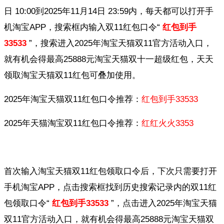
日 10:00到2025年11月14日 23:59内，每天都可以打开手
机淘宝APP，搜索框内输入双11红包口令“
红包到手
33533
”，搜索进入2025年淘宝天猫双11官方活动入口，
就有机会得最高25888元淘宝天猫双十一超级红包，天天
领取淘宝天猫双11红包可叠加使用。
2025年淘宝天猫双11红包口令推荐：
红包到手33533
2025年天猫淘宝双11红包口令推荐：
红红火火3353
首次输入淘宝天猫双11红包领取口令后，下次只需要打开
手机淘宝APP，点击搜索框找到历史搜索记录内的双11红
包领取口令“
红包到手33533
”，点击进入2025年淘宝天猫
双11官方活动入口，就有机会得最高25888元淘宝天猫双