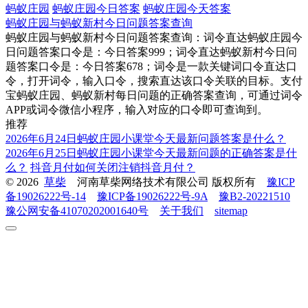
蚂蚁庄园
蚂蚁庄园今日答案
蚂蚁庄园今天答案
蚂蚁庄园与蚂蚁新村今日问题答案查询
蚂蚁庄园与蚂蚁新村今日问题答案查询：词令直达蚂蚁庄园今
日问题答案口令是：今日答案999；词令直达蚂蚁新村今日问
题答案口令是：今日答案678；词令是一款关键词口令直达口
令，打开词令，输入口令，搜索直达该口令关联的目标。支付
宝蚂蚁庄园、蚂蚁新村每日问题的正确答案查询，可通过词令
APP或词令微信小程序，输入对应的口令即可查询到。
推荐
2026年6月24日蚂蚁庄园小课堂今天最新问题答案是什么？
2026年6月25日蚂蚁庄园小课堂今天最新问题的正确答案是什
么？
抖音月付如何关闭注销抖音月付？
© 2026
草柴
河南草柴网络技术有限公司 版权所有
豫ICP
备19026222号-14
豫ICP备19026222号-9A
豫B2-20221510
豫公网安备41070202001640号
关于我们
sitemap