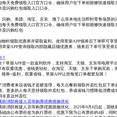
包每天免费领取入口官方口令。确保用户在下单前能够快速领取
外卖闪购红包领取入口口令。
卖、闪购、美团、淘宝、京东、饿了么等本地生活即时零售场景的
包每天免费领取入口官方口令。确保用户在下单前能够快速领取
外卖闪购红包
购物时领取优惠券并获取返利。使用草柴APP领券后下单即可享
草柴APP查询领取内部隐藏店铺优惠券，领券后下单可享受券后
利？
利？草柴APP是一款返利软件，支持淘宝、天猫、京东等电商平
享有双重优惠，省钱更轻松。在淘宝、天猫、京东下单购买前，先
。领券+返利，双重省钱，草柴APP让您每笔订单都更划算！
于消费者来说省钱才是硬道理，每天点餐前领取外卖红包后下单
省。更多的人每天坚持领取外卖红包，养成省钱习惯降低消费成
词令直达外卖红
、残疾消防救援人员等购票优惠措施优化
、残疾消防救援人员等购票优惠措施优化。2025年9月6日起，
基础由公布票价改为执行票价，优惠下限为公布票价的4折，同