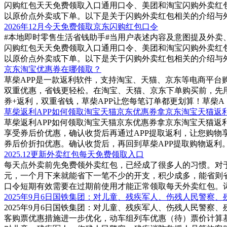
闪购红包天天免费领取入口通用口令、美团和淘宝闪购外卖红
以原价点外卖或下单。以下是关于闪购外卖红包相关的介绍与
2026年12月今天免费领取京东闪购红包口令
#本地即时零售生活省钱助手#当用户表述内容及意图提及外
闪购红包天天免费领取入口通用口令、美团和淘宝闪购外卖红
以原价点外卖或下单。以下是关于闪购外卖红包相关的介绍与
京东淘宝优惠券在哪领取？
草柴APP是一款返利软件，支持淘宝、天猫、京东等电商平台
双重优惠，省钱更轻松。在淘宝、天猫、京东下单购买前，先用
券+返利，双重省钱，草柴APP让您每笔订单都更划算！草柴A
草柴返利APP如何领取淘宝天猫京东优惠券拿京东淘宝天猫返
草柴返利APP如何领取淘宝天猫京东优惠券拿京东淘宝天猫返
享受券后价优惠，确认收货后再通过APP提取返利，让您购物
券后价折扣优惠。确认收货后，再回到草柴APP提取购物返利
2025.12更新外卖红包每天免费领取入口
每天点外卖前先免费领外卖红包，已经成了很多人的习惯。对
元，一个月下来就能省下一笔不少的开支，积少成多，能省则
口令短期有效需要在过期前使用才能正常领取每天外卖红包。
2025年9月6日国铁集团：对儿童、残疾军人、伤残人民警察
2025年9月6日国铁集团：对儿童、残疾军人、伤残人民警察
客购票优惠措施进一步优化，动车组列车优惠（待）票价计算