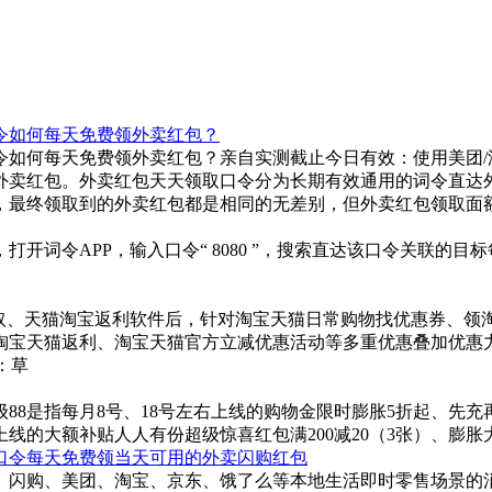
令如何每天免费领外卖红包？
如何每天免费领外卖红包？亲自实测截止今日有效：使用美团/
外卖红包。外卖红包天天领取口令分为长期有效通用的词令直达
，最终领取到的外卖红包都是相同的无差别，但外卖红包领取面
0，打开词令APP，输入口令“ 8080 ”，搜索直达该口令关联
取、天猫淘宝返利软件后，针对淘宝天猫日常购物找优惠券、领淘
淘宝天猫返利、淘宝天猫官方立减优惠活动等多重优惠叠加优惠
：草
88是指每月8号、18号左右上线的购物金限时膨胀5折起、先充
上线的大额补贴人人有份超级惊喜红包满200减20（3张）、膨胀
取口令每天免费领当天可用的外卖闪购红包
卖、闪购、美团、淘宝、京东、饿了么等本地生活即时零售场景的